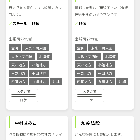
目で見える景色よりも綺麗にカッ
撮影も音響もご相談下さい（音響
コよく。
技術出身のカメラマンです）
／
スチール
／
映像
／
映像
出張可能地域
出張可能地域
全国
東京・関東圏
全国
東京・関東圏
大阪・関西圏
北海道
大阪・関西圏
北海道
東北地方
北陸地方
東北地方
北陸地方
中部地方
中国地方
中部地方
中国地方
四国地方
九州地方
沖縄
四国地方
九州地方
沖縄
スタジオ
スタジオ
ロケ
ロケ
中村まみこ
丸谷 弘毅
写真館勤務経験有◎女性カメラマ
どんな撮影にもお応えします。