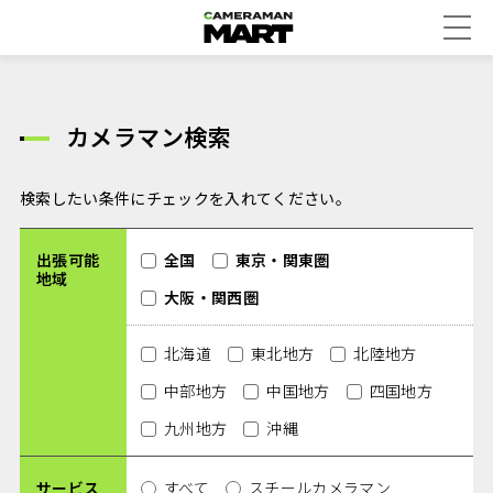
カメラマン検索
検索したい条件にチェックを入れてください。
出張可能
全国
東京・関東圏
地域
大阪・関西圏
北海道
東北地方
北陸地方
中部地方
中国地方
四国地方
九州地方
沖縄
サービス
すべて
スチールカメラマン