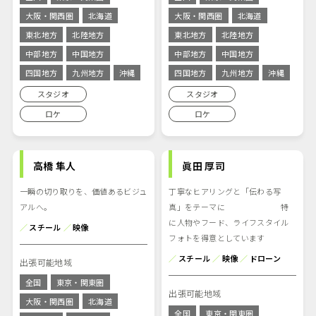
大阪・関西圏
北海道
大阪・関西圏
北海道
東北地方
北陸地方
東北地方
北陸地方
中部地方
中国地方
中部地方
中国地方
四国地方
九州地方
沖縄
四国地方
九州地方
沖縄
スタジオ
スタジオ
ロケ
ロケ
高橋 隼人
眞田 厚司
一瞬の切り取りを、価値あるビジュ
丁寧なヒアリングと「伝わる写
アルへ。
真」をテーマに 特
に人物やフード、ライフスタイル
／
スチール
／
映像
フォトを得意としています
／
スチール
／
映像
／
ドローン
出張可能地域
全国
東京・関東圏
出張可能地域
大阪・関西圏
北海道
全国
東京・関東圏