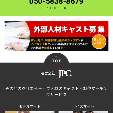
050-5838-8679
平日 9:00〜18:00
運営会社
その他のクリエイティブ人材のキャスト・制作マッチン
グサービス
モデルマート
ボイスマート