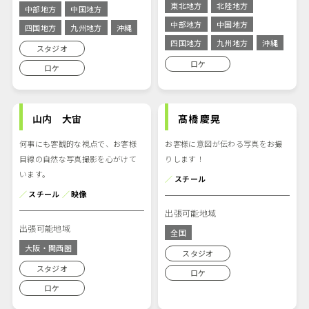
東北地方
北陸地方
中部地方
中国地方
中部地方
中国地方
四国地方
九州地方
沖縄
四国地方
九州地方
沖縄
スタジオ
ロケ
ロケ
山内 大宙
髙橋 慶晃
何事にも客観的な視点で、お客様
お客様に意図が伝わる写真をお撮
目線の自然な写真撮影を心がけて
りします！
います。
／
スチール
／
スチール
／
映像
出張可能地域
出張可能地域
全国
大阪・関西圏
スタジオ
スタジオ
ロケ
ロケ