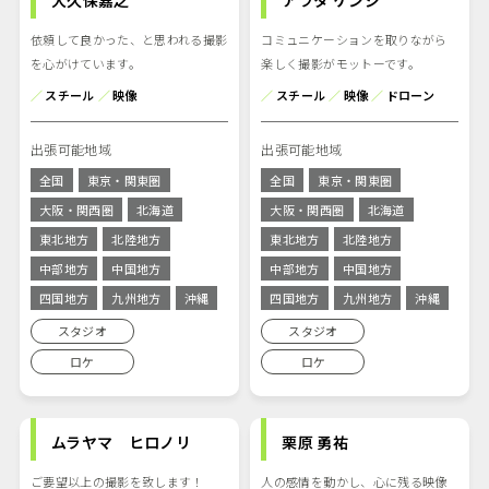
大久保嘉之
アラタ ケンジ
依頼して良かった、と思われる撮影
コミュニケーションを取りながら
を心がけています。
楽しく撮影がモットーです。
／
スチール
／
映像
／
スチール
／
映像
／
ドローン
出張可能地域
出張可能地域
全国
東京・関東圏
全国
東京・関東圏
大阪・関西圏
北海道
大阪・関西圏
北海道
東北地方
北陸地方
東北地方
北陸地方
中部地方
中国地方
中部地方
中国地方
四国地方
九州地方
沖縄
四国地方
九州地方
沖縄
スタジオ
スタジオ
ロケ
ロケ
ムラヤマ ヒロノリ
栗原 勇祐
ご要望以上の撮影を致します！
人の感情を動かし、心に残る映像