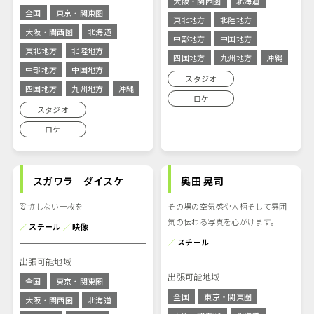
大阪・関西圏
北海道
全国
東京・関東圏
東北地方
北陸地方
大阪・関西圏
北海道
中部地方
中国地方
東北地方
北陸地方
四国地方
九州地方
沖縄
中部地方
中国地方
スタジオ
四国地方
九州地方
沖縄
ロケ
スタジオ
ロケ
スガワラ ダイスケ
奥田 晃司
妥協しない一枚を
その場の空気感や人柄そして雰囲
気の伝わる写真を心がけます。
／
スチール
／
映像
／
スチール
出張可能地域
出張可能地域
全国
東京・関東圏
全国
東京・関東圏
大阪・関西圏
北海道