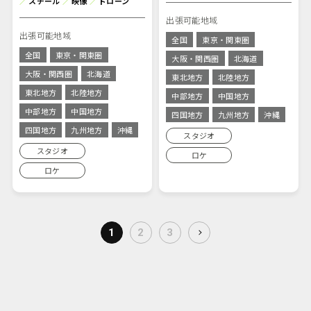
／
スチール
／
映像
／
ドローン
出張可能地域
出張可能地域
全国
東京・関東圏
全国
東京・関東圏
大阪・関西圏
北海道
大阪・関西圏
北海道
東北地方
北陸地方
東北地方
北陸地方
中部地方
中国地方
中部地方
中国地方
四国地方
九州地方
沖縄
四国地方
九州地方
沖縄
スタジオ
スタジオ
ロケ
ロケ
1
2
3