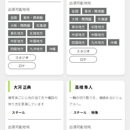
出張可能地域
出張可能地域
全国
東京・関東圏
全国
東京・関東圏
大阪・関西圏
北海道
大阪・関西圏
北海道
東北地方
北陸地方
東北地方
北陸地方
中部地方
中国地方
中部地方
中国地方
四国地方
九州地方
沖縄
四国地方
九州地方
沖縄
スタジオ
スタジオ
ロケ
ロケ
大河 正典
高橋 隼人
被写体ごとに光の当て方や構図の
一瞬の切り取りを、価値あるビジュ
作り方を意識しています
アルへ。
／
スチール
／
スチール
／
映像
出張可能地域
出張可能地域