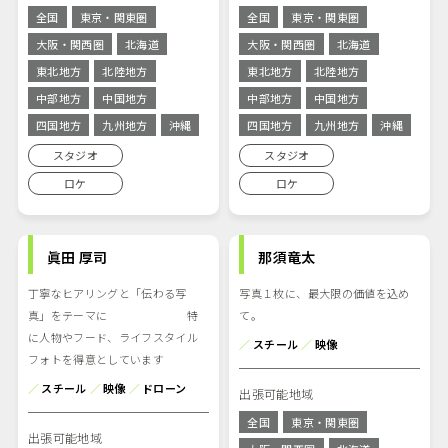
全国
東京・関東圏
全国
東京・関東圏
大阪・関西圏
北海道
大阪・関西圏
北海道
東北地方
北陸地方
東北地方
北陸地方
中部地方
中国地方
中部地方
中国地方
四国地方
九州地方
沖縄
四国地方
九州地方
沖縄
スタジオ
スタジオ
ロケ
ロケ
眞田 厚司
那須竜太
丁寧なヒアリングと「伝わる写
写真１枚に、最大限の価値を込め
真」をテーマに 特
て。
に人物やフード、ライフスタイル
／
スチール
／
映像
フォトを得意としています
／
スチール
／
映像
／
ドローン
出張可能地域
全国
東京・関東圏
出張可能地域