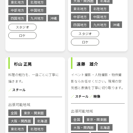
大阪・関西圏
北海道
東北地方
北陸地方
東北地方
北陸地方
中部地方
中国地方
中部地方
中国地方
四国地方
九州地方
沖縄
四国地方
九州地方
沖縄
スタジオ
スタジオ
ロケ
ロケ
杉山 正晃
遠藤 雄介
料理の魅力を、一皿ごとに丁寧に
イベント撮影・人物撮影・物件撮
描きます。
影ならお任せください。現場の空
気感と表情を丁寧に切り取ります。
／
スチール
／
スチール
／
映像
出張可能地域
出張可能地域
全国
東京・関東圏
全国
東京・関東圏
大阪・関西圏
北海道
大阪・関西圏
北海道
東北地方
北陸地方