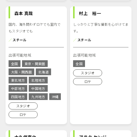
森本 真哉
村上 裕一
国内、海外問わずロケでも室内で
しっかりと丁寧な撮影を心がけてま
もスタジオでも
す。
／
スチール
／
スチール
出張可能地域
出張可能地域
全国
東京・関東圏
全国
大阪・関西圏
北海道
スタジオ
東北地方
北陸地方
ロケ
中部地方
中国地方
四国地方
九州地方
沖縄
スタジオ
ロケ