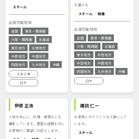
を届ける
／
スチール
／
スチール
／
映像
出張可能地域
出張可能地域
全国
東京・関東圏
全国
東京・関東圏
大阪・関西圏
北海道
大阪・関西圏
北海道
東北地方
北陸地方
東北地方
北陸地方
中部地方
中国地方
中部地方
中国地方
四国地方
九州地方
沖縄
四国地方
九州地方
沖縄
スタジオ
ロケ
ロケ
伊原 正浩
諏訪 仁一
人物を中心に、料理、建築などを
お客様とのやりとりを大事にして
撮影しています。豊富な経験を元に
います。
お客様のご要望にお応えします。
／
スチール