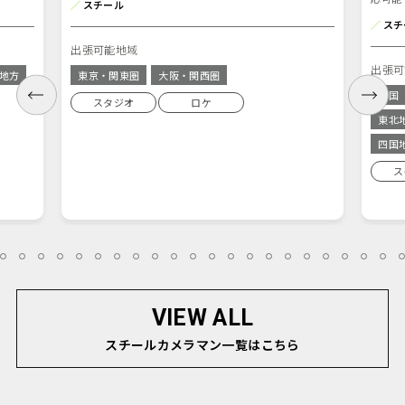
／
スチール
／
スチ
出張可能地域
出張可
地方
東京・関東圏
大阪・関西圏
全国
スタジオ
ロケ
東北
四国
ス
4
15
16
17
18
19
20
21
22
23
24
25
26
27
28
29
30
31
32
33
34
35
VIEW ALL
スチールカメラマン一覧はこちら