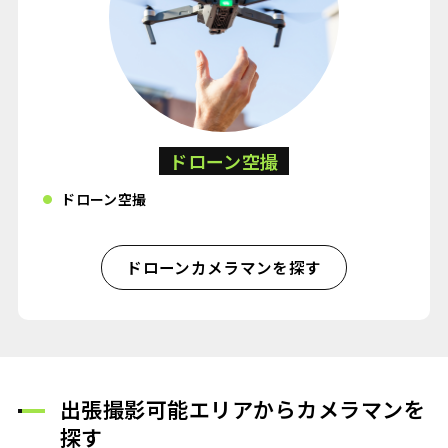
ドローン空撮
ドローン空撮
ドローンカメラマンを探す
出張撮影可能エリアからカメラマンを
探す