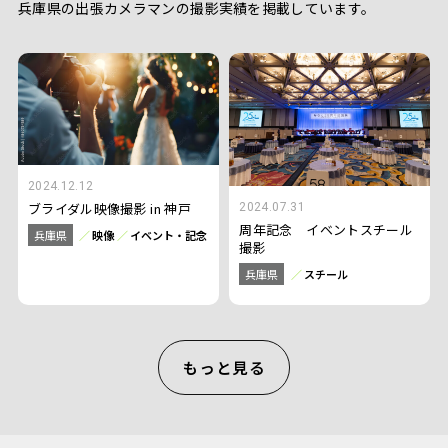
兵庫県の出張カメラマンの撮影実績を掲載しています。
2024.12.12
ブライダル映像撮影 in 神戸
2024.07.31
周年記念 イベントスチール
兵庫県
映像
イベント・記念
撮影
兵庫県
スチール
もっと見る