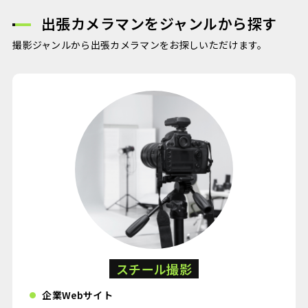
出張カメラマンをジャンルから探す
撮影ジャンルから出張カメラマンをお探しいただけます。
スチール撮影
企業Webサイト