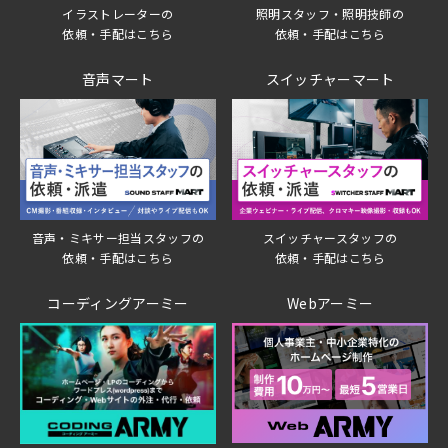
イラストレーターの
照明スタッフ・照明技師の
依頼・手配はこちら
依頼・手配はこちら
音声マート
スイッチャーマート
音声・ミキサー担当スタッフの
スイッチャースタッフの
依頼・手配はこちら
依頼・手配はこちら
コーディングアーミー
Webアーミー