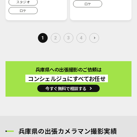
スタジオ
ロケ
ロケ
1
2
3
4
兵庫県への出張撮影のご依頼は
コンシェルジュにすべてお任せ
今すぐ無料で相談する
兵庫県の出張カメラマン撮影実績