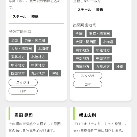
写真１枚に、最大限の価値を込め
妥協しない一枚を
て。
／
スチール
／
映像
／
スチール
／
映像
出張可能地域
出張可能地域
全国
東京・関東圏
全国
東京・関東圏
大阪・関西圏
北海道
大阪・関西圏
北海道
東北地方
北陸地方
東北地方
北陸地方
中部地方
中国地方
中部地方
中国地方
四国地方
九州地方
沖縄
四国地方
九州地方
沖縄
スタジオ
スタジオ
ロケ
ロケ
奥田 晃司
横山友則
その場の空気感や人柄そして雰囲
プロクオリティを、もっと身近に。
気の伝わる写真を心がけます。
伝わる映像を丁寧に制作します。