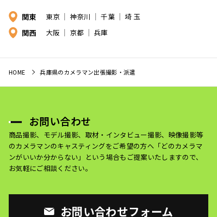
関東
東京
神奈川
千葉
埼 玉
関西
大阪
京都
兵庫
HOME
兵庫県のカメラマン出張撮影・派遣
お問い合わせ
商品撮影、モデル撮影、取材・インタビュー撮影、映像撮影等
のカメラマンのキャスティングをご希望の方へ
「どのカメラマ
ンがいいか分からない」という場合もご提案いたしますので、
お気軽にご相談ください。
お問い合わせフォーム