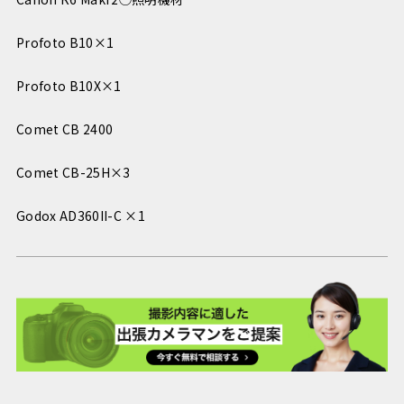
Profoto B10×1
Profoto B10X×1
Comet CB 2400
Comet CB-25H×3
Godox AD360II-C ×1