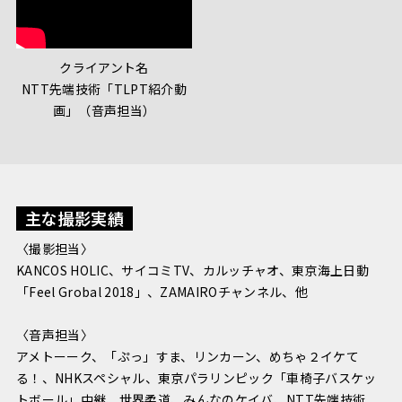
クライアント名
NTT先端技術「TLPT紹介動
画」（音声担当）
主な撮影実績
〈撮影担当〉
KANCOS HOLIC、サイコミTV、カルッチャオ、東京海上日動
「Feel Grobal 2018」、ZAMAIROチャンネル、他
〈音声担当〉
アメトーーク、「ぷっ」すま、リンカーン、めちゃ２イケて
る！、NHKスペシャル、東京パラリンピック「車椅子バスケッ
トボール」中継、世界柔道、みんなのケイバ、NTT先端技術