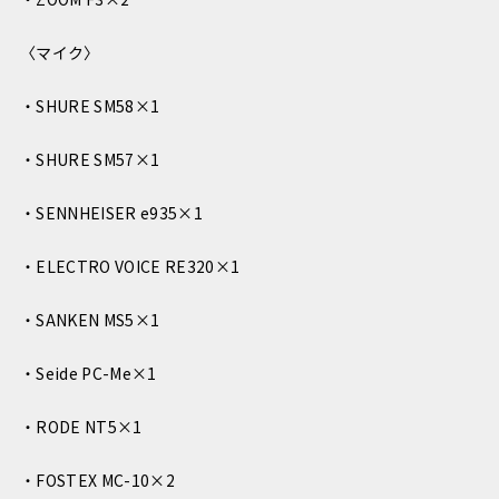
〈マイク〉
・SHURE SM58×1
・SHURE SM57×1
・SENNHEISER e935×1
・ELECTRO VOICE RE320×1
・SANKEN MS5×1
・Seide PC-Me×1
・RODE NT5×1
・FOSTEX MC-10×2