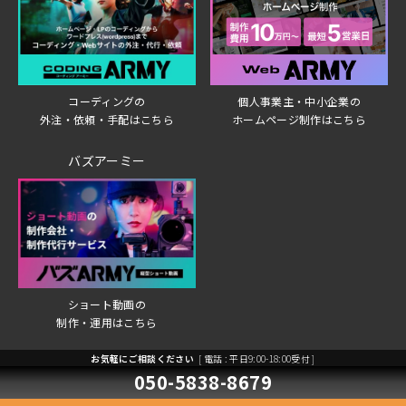
個人事業主・中小企業の
コーディングの
ホームページ制作はこちら
外注・依頼・手配はこちら
バズアーミー
ショート動画の
制作・運用はこちら
お気軽にご相談ください
[ 電話 : 平日9:00-18:00受付 ]
個人情報保護方針
ご利用規約
050-5838-8679
運営会社
お役立ち情報サイト