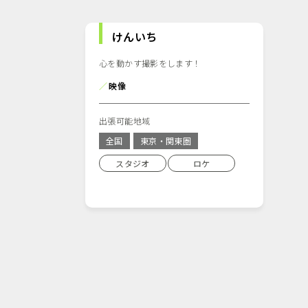
けんいち
心を動かす撮影をします！
／
映像
出張可能地域
全国
東京・関東圏
スタジオ
ロケ