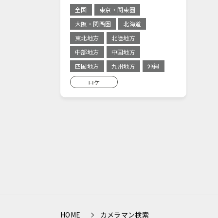
全国
東京・関東圏
大阪・関西圏
北海道
東北地方
北陸地方
中部地方
中国地方
四国地方
九州地方
沖縄
ロケ
HOME
カメラマン検索