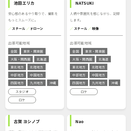
池田エリカ
NATSUKI
安心感のあるやり取りで、撮影を
人柄や雰囲気を感じながら、記録
もっとスムーズに。
します。
／
スチール
／
ドローン
／
スチール
／
映像
出張可能地域
出張可能地域
全国
東京・関東圏
全国
東京・関東圏
大阪・関西圏
北海道
大阪・関西圏
北海道
東北地方
北陸地方
東北地方
北陸地方
中部地方
中国地方
中部地方
中国地方
四国地方
九州地方
沖縄
四国地方
九州地方
沖縄
スタジオ
ロケ
ロケ
古賀 ヨシノブ
Nao