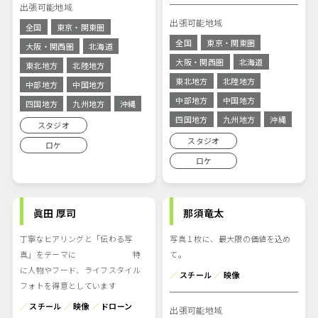
出張可能地域
出張可能地域
全国
東京・関東圏
全国
東京・関東圏
大阪・関西圏
北海道
大阪・関西圏
北海道
東北地方
北陸地方
東北地方
北陸地方
中部地方
中国地方
中部地方
中国地方
四国地方
九州地方
沖縄
四国地方
九州地方
沖縄
スタジオ
スタジオ
ロケ
ロケ
眞田 厚司
那須竜太
丁寧なヒアリングと「伝わる写
写真１枚に、最大限の価値を込め
真」をテーマに 特
て。
に人物やフード、ライフスタイル
／
スチール
／
映像
フォトを得意としています
／
スチール
／
映像
／
ドローン
出張可能地域