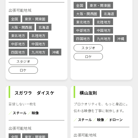
全国
東京・関東圏
出張可能地域
大阪・関西圏
北海道
全国
東京・関東圏
東北地方
北陸地方
大阪・関西圏
北海道
中部地方
中国地方
東北地方
北陸地方
四国地方
九州地方
沖縄
中部地方
中国地方
スタジオ
四国地方
九州地方
沖縄
ロケ
スタジオ
ロケ
スガワラ ダイスケ
横山友則
妥協しない一枚を
プロクオリティを、もっと身近に。
伝わる映像を丁寧に制作します。
／
スチール
／
映像
／
スチール
／
映像
／
ドローン
出張可能地域
出張可能地域
全国
東京・関東圏