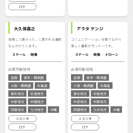
ロケ
大久保嘉之
アラタ ケンジ
依頼して良かった、と思われる撮影
コミュニケーションを取りながら
を心がけています。
楽しく撮影がモットーです。
／
スチール
／
映像
／
スチール
／
映像
／
ドローン
出張可能地域
出張可能地域
全国
東京・関東圏
全国
東京・関東圏
大阪・関西圏
北海道
大阪・関西圏
北海道
東北地方
北陸地方
東北地方
北陸地方
中部地方
中国地方
中部地方
中国地方
四国地方
九州地方
沖縄
四国地方
九州地方
沖縄
スタジオ
スタジオ
ロケ
ロケ