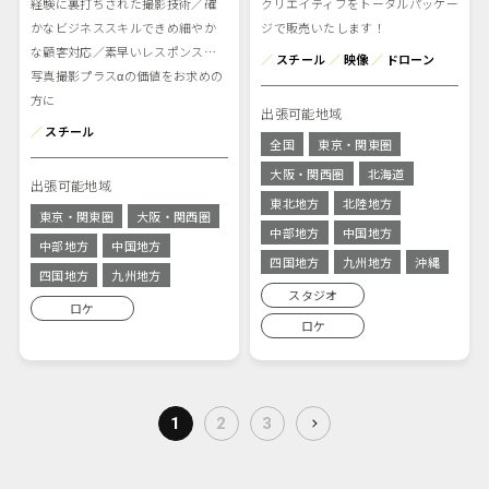
経験に裏打ちされた撮影技術／確
クリエイティブをトータルパッケー
かなビジネススキルできめ細やか
ジで販売いたします！
な顧客対応／素早いレスポンス…
／
スチール
／
映像
／
ドローン
写真撮影プラスαの価値をお求めの
方に
出張可能地域
／
スチール
全国
東京・関東圏
大阪・関西圏
北海道
出張可能地域
東北地方
北陸地方
東京・関東圏
大阪・関西圏
中部地方
中国地方
中部地方
中国地方
四国地方
九州地方
沖縄
四国地方
九州地方
スタジオ
ロケ
ロケ
1
2
3