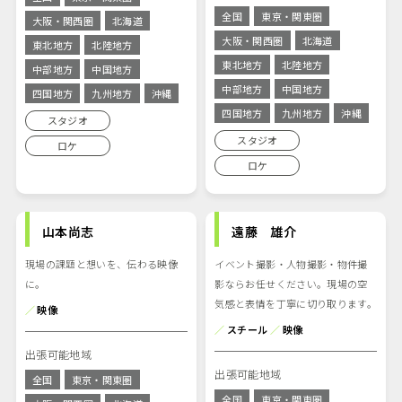
全国
東京・関東圏
大阪・関西圏
北海道
大阪・関西圏
北海道
東北地方
北陸地方
東北地方
北陸地方
中部地方
中国地方
中部地方
中国地方
四国地方
九州地方
沖縄
四国地方
九州地方
沖縄
スタジオ
スタジオ
ロケ
ロケ
山本尚志
遠藤 雄介
現場の課題と想いを、伝わる映像
イベント撮影・人物撮影・物件撮
に。
影ならお任せください。現場の空
気感と表情を丁寧に切り取ります。
／
映像
／
スチール
／
映像
出張可能地域
出張可能地域
全国
東京・関東圏
全国
東京・関東圏