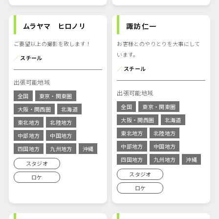
ムラヤマ ヒロノリ
諏訪 仁一
ご要望以上の撮影を致します！
お客様とのやりとりを大事にして
います。
／
スチール
／
スチール
出張可能地域
出張可能地域
全国
東京・関東圏
全国
東京・関東圏
大阪・関西圏
北海道
大阪・関西圏
北海道
東北地方
北陸地方
東北地方
北陸地方
中部地方
中国地方
中部地方
中国地方
四国地方
九州地方
沖縄
四国地方
九州地方
沖縄
スタジオ
スタジオ
ロケ
ロケ