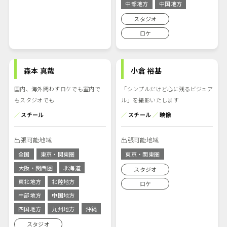
中部地方
中国地方
スタジオ
ロケ
森本 真哉
小倉 裕基
国内、海外問わずロケでも室内で
「シンプルだけど心に残るビジュア
もスタジオでも
ル」を撮影いたします
／
スチール
／
スチール
／
映像
出張可能地域
出張可能地域
全国
東京・関東圏
東京・関東圏
大阪・関西圏
北海道
スタジオ
東北地方
北陸地方
ロケ
中部地方
中国地方
四国地方
九州地方
沖縄
スタジオ