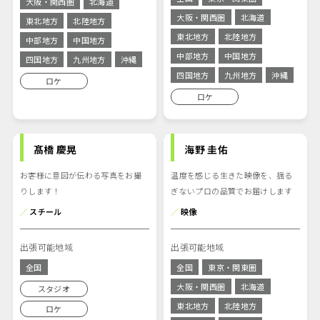
大阪・関西圏
北海道
大阪・関西圏
北海道
東北地方
北陸地方
東北地方
北陸地方
中部地方
中国地方
中部地方
中国地方
四国地方
九州地方
沖縄
四国地方
九州地方
沖縄
ロケ
ロケ
髙橋 慶晃
海野 圭佑
お客様に意図が伝わる写真をお撮
温度を感じる生きた映像を、揺る
りします！
ぎないプロの品質でお届けします
／
スチール
／
映像
出張可能地域
出張可能地域
全国
全国
東京・関東圏
大阪・関西圏
北海道
スタジオ
東北地方
北陸地方
ロケ