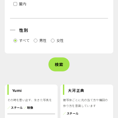
屋内
性別
すべて
男性
女性
Yumi
大河 正典
その時を思い出す、生きた写真を
被写体ごとに光の当て方や構図の
作り方を意識しています
／
スチール
／
映像
／
スチール