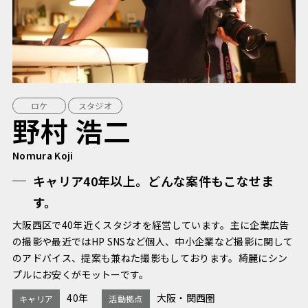
ロケ
スタジオ
野村 浩二
Nomura Koji
キャリア40年以上。どんな案件もこなせま
す。
大阪西区で40年近くスタジオを経営しています。主に企業広告
の撮影や最近ではHP SNSなど個人、中小企業など撮影に関して
のアドバイス、提案も兼ねた撮影もしております。綺麗にシン
プルにお安くがモットーです。
40年
大阪・関西圏
キャリア
活動拠点