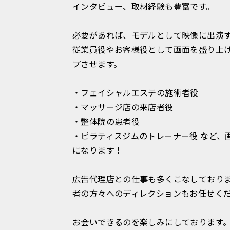
インタビュー、取材経験も豊富です。
￣￣￣￣￣￣￣￣￣￣￣￣￣￣￣￣￣￣
必要があれば、モデルとして映像に出演
従業員役やお客様役として画面を盛り上
プさせます。
・フェイシャルエステの施術者役
・マッサージ店の来店者役
・整体院の患者役
・ピラティスジムのトレーナー役 など、
になります！
広告代理店との仕事も多くこなしており
者の方々へのディレクションもお任せく
￣￣￣￣￣￣￣￣￣￣￣￣￣￣￣￣￣￣
お会いできるのを楽しみにしております