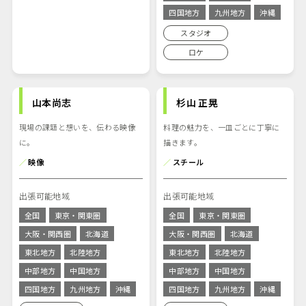
四国地方
九州地方
沖縄
スタジオ
ロケ
山本尚志
杉山 正晃
現場の課題と想いを、伝わる映像
料理の魅力を、一皿ごとに丁寧に
に。
描きます。
／
映像
／
スチール
出張可能地域
出張可能地域
全国
東京・関東圏
全国
東京・関東圏
大阪・関西圏
北海道
大阪・関西圏
北海道
東北地方
北陸地方
東北地方
北陸地方
中部地方
中国地方
中部地方
中国地方
四国地方
九州地方
沖縄
四国地方
九州地方
沖縄