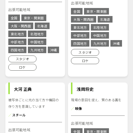
出張可能地域
出張可能地域
全国
東京・関東圏
全国
東京・関東圏
大阪・関西圏
北海道
大阪・関西圏
北海道
東北地方
北陸地方
東北地方
北陸地方
中部地方
中国地方
中部地方
中国地方
四国地方
九州地方
沖縄
四国地方
九州地方
沖縄
スタジオ
スタジオ
ロケ
ロケ
大河 正典
浅岡将史
被写体ごとに光の当て方や構図の
現場の意図を捉え、質のある画を
作り方を意識しています
／
映像
／
スチール
出張可能地域
出張可能地域
全国
東京・関東圏