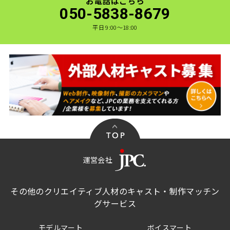
お電話はこちら
050-5838-8679
平日 9:00〜18:00
運営会社
その他のクリエイティブ人材のキャスト・制作マッチン
グサービス
モデルマート
ボイスマート