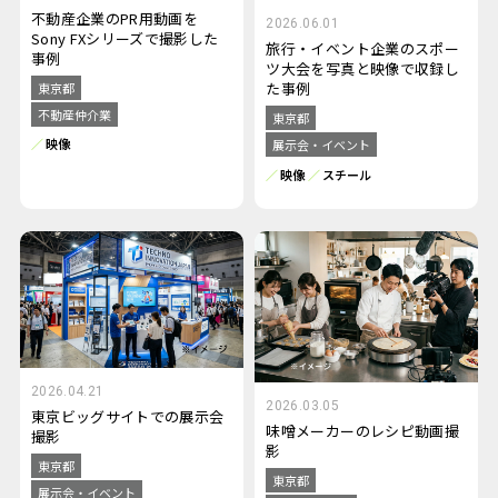
不動産企業のPR用動画を
2026.06.01
Sony FXシリーズで撮影した
旅行・イベント企業のスポー
事例
ツ大会を写真と映像で収録し
た事例
東京都
不動産仲介業
東京都
映像
展示会・イベント
映像
スチール
2026.04.21
2026.03.05
東京ビッグサイトでの展示会
味噌メーカーのレシピ動画撮
撮影
影
東京都
東京都
展示会・イベント