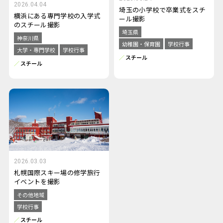
2026.04.04
埼玉の小学校で卒業式をスチ
横浜にある専門学校の入学式
ール撮影
のスチール撮影
埼玉県
神奈川県
幼稚園・保育園
学校行事
大学・専門学校
学校行事
スチール
スチール
2026.03.03
札幌国際スキー場の修学旅行
イベントを撮影
その他地域
学校行事
スチール