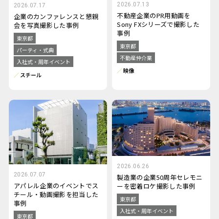
2026.07.13
2026.07.17
不動産企業のPR用動画を
企業のカンファレンスと懇親
Sony FXシリーズで撮影した
会を写真撮影した事例
事例
東京都
東京都
パーティ・式典
不動産仲介業
入社式・周年イベント
映像
スチール
2026.06.26
2026.07.07
製造業の企業50周年セレモニ
アパレル企業のイベントでス
ーを密着ロケ撮影した事例
チール・動画撮影を担当した
東京都
事例
入社式・周年イベント
東京都