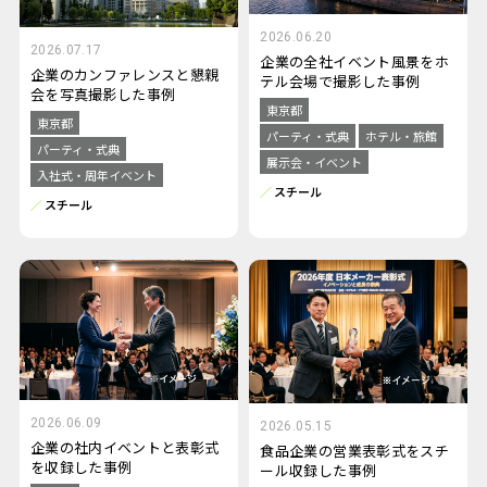
2026.06.20
2026.07.17
企業の全社イベント風景をホ
企業のカンファレンスと懇親
テル会場で撮影した事例
会を写真撮影した事例
東京都
東京都
パーティ・式典
ホテル・旅館
パーティ・式典
展示会・イベント
入社式・周年イベント
スチール
スチール
2026.06.09
2026.05.15
企業の社内イベントと表彰式
食品企業の営業表彰式をスチ
を収録した事例
ール収録した事例