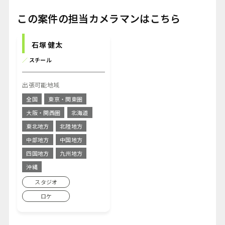
この案件の担当カメラマンはこちら
石塚 健太
／
スチール
出張可能地域
全国
東京・関東圏
大阪・関西圏
北海道
東北地方
北陸地方
中部地方
中国地方
四国地方
九州地方
沖縄
スタジオ
ロケ