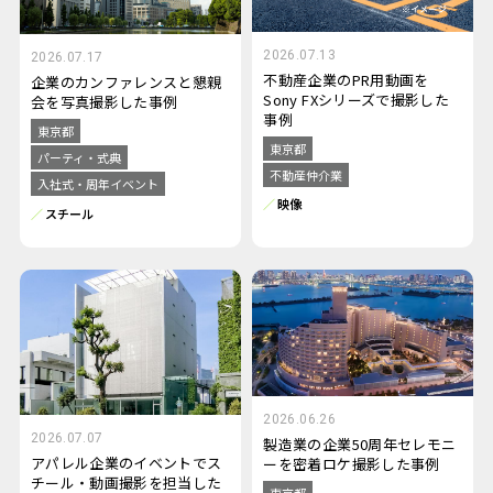
2026.07.13
2026.07.17
不動産企業のPR用動画を
企業のカンファレンスと懇親
Sony FXシリーズで撮影した
会を写真撮影した事例
事例
東京都
東京都
パーティ・式典
不動産仲介業
入社式・周年イベント
映像
スチール
2026.06.26
2026.07.07
製造業の企業50周年セレモニ
アパレル企業のイベントでス
ーを密着ロケ撮影した事例
チール・動画撮影を担当した