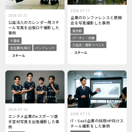
2026.07.17
2026.07.21
企業のカンファレンスと懇親
公益法人のカレンダー用スチ
会を写真撮影した事例
ール写真を出張ロケ撮影した
東京都
事例
パーティ・式典
千葉県
入社式・周年イベント
会社案内/紹介
パンフレット
スチール
スチール
2026.07.15
2026.07.10
エンタメ企業のeスポーツ選
IT・SaaS企業の採用HP向けス
手宣材写真を出張撮影した事
チール撮影をした事例
例