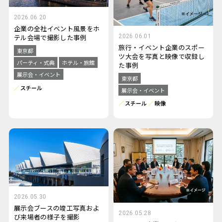
2026.06.20
企業の全社イベント風景をホ
2026.06.01
テル会場で撮影した事例
旅行・イベント企業のスポー
東京都
ツ大会を写真と映像で収録し
パーティ・式典
ホテル・旅館
た事例
展示会・イベント
東京都
スチール
展示会・イベント
スチール
映像
2026.05.30
展示会ブースの竣工写真およ
2026.05.28
び来場者の様子を撮影