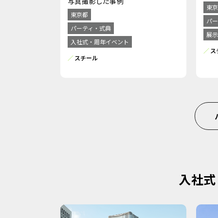
写真撮影した事例
東京
東京都
パー
パーティ・式典
展示
入社式・周年イベント
ス
スチール
入社式