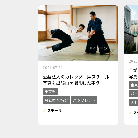
2026
2026.07.21
企業
写真
公益法人のカレンダー用スチール
写真を出張ロケ撮影した事例
東京
千葉県
パー
会社案内/紹介
パンフレット
入社
スチール
ス