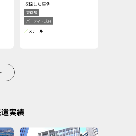
収録した事例
東京都
パーティ・式典
スチール
＞
派遣実績