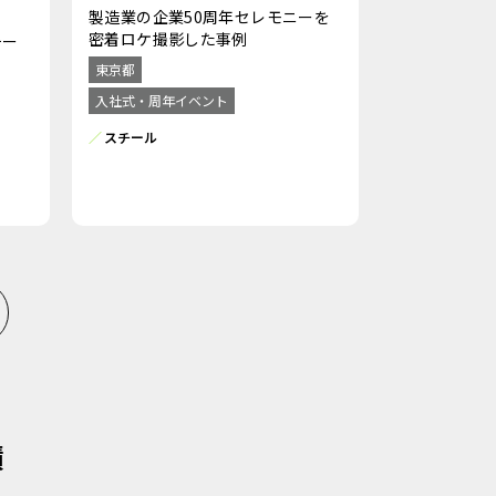
製造業の企業50周年セレモニーを
密着ロケ撮影した事例
チー
東京都
入社式・周年イベント
スチール
績