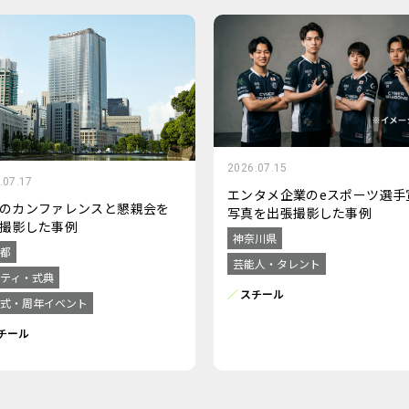
2026.07.15
.07.17
エンタメ企業のeスポーツ選手
のカンファレンスと懇親会を
写真を出張撮影した事例
撮影した事例
神奈川県
都
芸能人・タレント
ティ・式典
スチール
式・周年イベント
チール