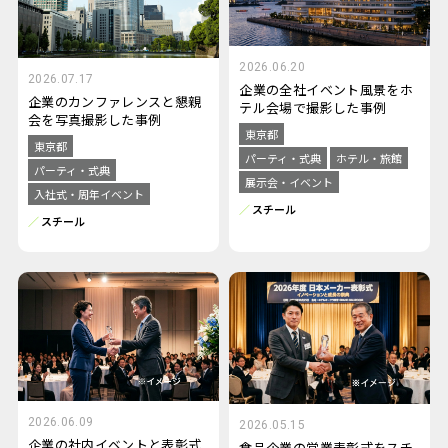
2026.06.20
2026.07.17
企業の全社イベント風景をホ
企業のカンファレンスと懇親
テル会場で撮影した事例
会を写真撮影した事例
東京都
東京都
パーティ・式典
ホテル・旅館
パーティ・式典
展示会・イベント
入社式・周年イベント
スチール
スチール
2026.06.09
2026.05.15
企業の社内イベントと表彰式
食品企業の営業表彰式をスチ