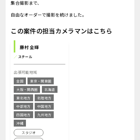
集合撮影まで、
自由なオーダーで撮影を続けました。
この案件の担当カメラマンはこちら
藤村 全輝
／
スチール
出張可能地域
全国
東京・関東圏
大阪・関西圏
北海道
東北地方
北陸地方
中部地方
中国地方
四国地方
九州地方
沖縄
スタジオ