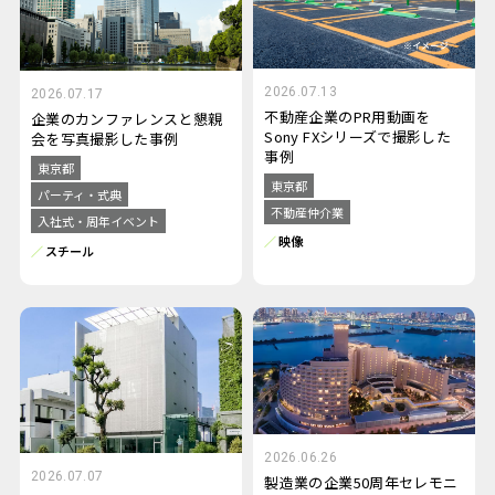
2026.07.13
2026.07.17
不動産企業のPR用動画を
企業のカンファレンスと懇親
Sony FXシリーズで撮影した
会を写真撮影した事例
事例
東京都
東京都
パーティ・式典
不動産仲介業
入社式・周年イベント
映像
スチール
2026.06.26
2026.07.07
製造業の企業50周年セレモニ