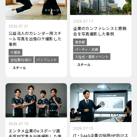
2026.07.17
2026.07.21
企業のカンファレンスと懇親
公益法人のカレンダー用スチ
会を写真撮影した事例
ール写真を出張ロケ撮影した
東京都
事例
パーティ・式典
千葉県
入社式・周年イベント
会社案内/紹介
パンフレット
スチール
スチール
2026.07.15
2026.07.10
エンタメ企業のeスポーツ選
IT・SaaS企業の採用HP向けス
手宣材写真を出張撮影した事