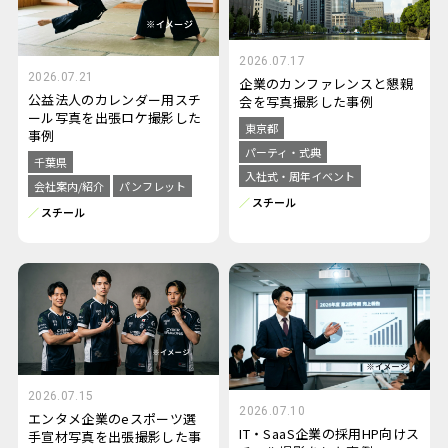
2026.07.17
2026.07.21
企業のカンファレンスと懇親
公益法人のカレンダー用スチ
会を写真撮影した事例
ール写真を出張ロケ撮影した
東京都
事例
パーティ・式典
千葉県
入社式・周年イベント
会社案内/紹介
パンフレット
スチール
スチール
2026.07.15
2026.07.10
エンタメ企業のeスポーツ選
IT・SaaS企業の採用HP向けス
手宣材写真を出張撮影した事