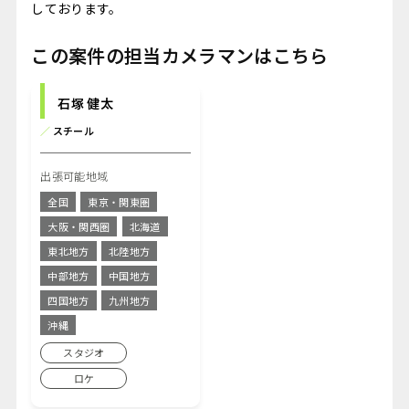
しております。
この案件の担当カメラマンはこちら
石塚 健太
／
スチール
出張可能地域
全国
東京・関東圏
大阪・関西圏
北海道
東北地方
北陸地方
中部地方
中国地方
四国地方
九州地方
沖縄
スタジオ
ロケ