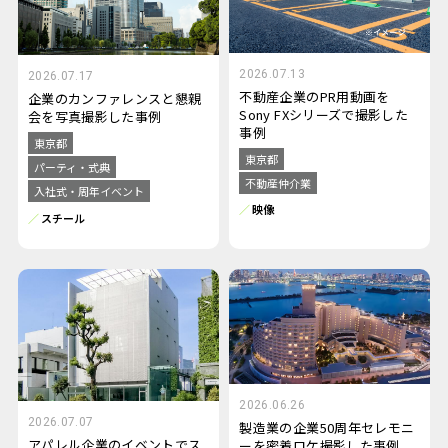
2026.07.13
2026.07.17
不動産企業のPR用動画を
企業のカンファレンスと懇親
Sony FXシリーズで撮影した
会を写真撮影した事例
事例
東京都
東京都
パーティ・式典
不動産仲介業
入社式・周年イベント
映像
スチール
2026.06.26
2026.07.07
製造業の企業50周年セレモニ
アパレル企業のイベントでス
ーを密着ロケ撮影した事例