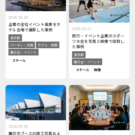
2026.06.20
企業の全社イベント風景をホ
2026.06.01
テル会場で撮影した事例
旅行・イベント企業のスポー
東京都
ツ大会を写真と映像で収録し
パーティ・式典
ホテル・旅館
た事例
展示会・イベント
東京都
スチール
展示会・イベント
スチール
映像
2026.05.30
展示会ブースの竣工写真およ