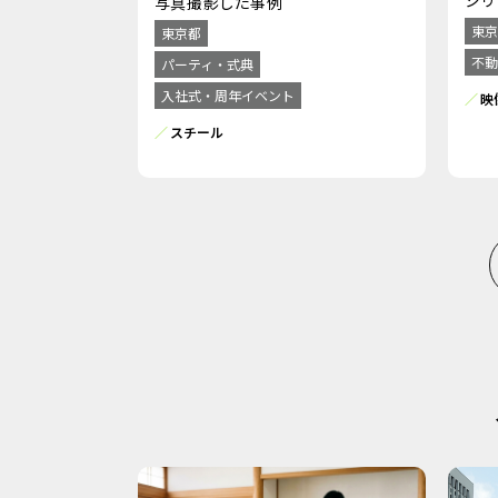
写真撮影した事例
東京
東京都
不動
パーティ・式典
入社式・周年イベント
映
スチール