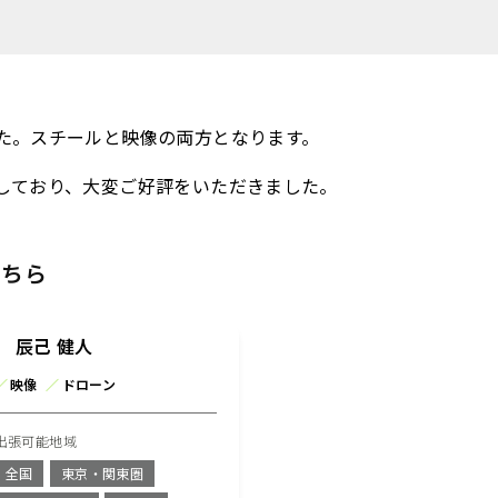
た。スチールと映像の両方となります。
しており、大変ご好評をいただきました。
こちら
辰己 健人
／
映像
／
ドローン
出張可能地域
全国
東京・関東圏