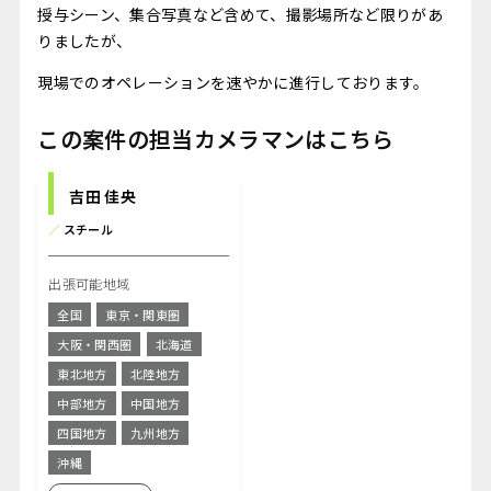
授与シーン、集合写真など含めて、撮影場所など限りがあ
りましたが、
現場でのオペレーションを速やかに進行しております。
この案件の担当カメラマンはこちら
吉田 佳央
／
スチール
出張可能地域
全国
東京・関東圏
大阪・関西圏
北海道
東北地方
北陸地方
中部地方
中国地方
四国地方
九州地方
沖縄