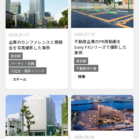
2026.07.13
2026.07.17
不動産企業のPR用動画を
企業のカンファレンスと懇親
Sony FXシリーズで撮影した
会を写真撮影した事例
事例
東京都
東京都
パーティ・式典
不動産仲介業
入社式・周年イベント
映像
スチール
2026.06.26