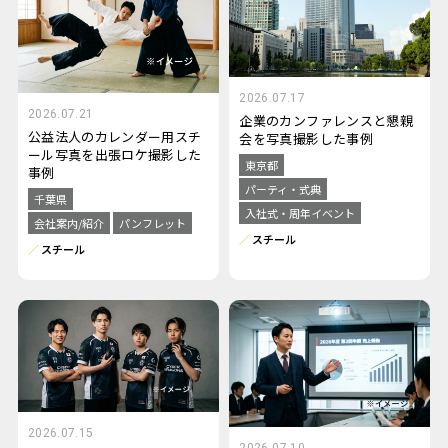
2026.07.17
2026.07.21
企業のカンファレンスと懇親
公益法人のカレンダー用スチ
会を写真撮影した事例
ール写真を出張ロケ撮影した
東京都
事例
パーティ・式典
千葉県
入社式・周年イベント
会社案内/紹介
パンフレット
スチール
スチール
2026.07.15
2026.07.10