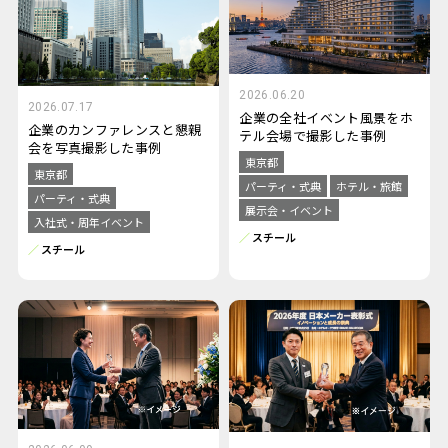
2026.06.20
2026.07.17
企業の全社イベント風景をホ
企業のカンファレンスと懇親
テル会場で撮影した事例
会を写真撮影した事例
東京都
東京都
パーティ・式典
ホテル・旅館
パーティ・式典
展示会・イベント
入社式・周年イベント
スチール
スチール