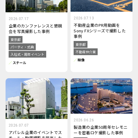
2026.07.13
2026.07.17
不動産企業のPR用動画を
企業のカンファレンスと懇親
Sony FXシリーズで撮影した
会を写真撮影した事例
事例
東京都
東京都
パーティ・式典
不動産仲介業
入社式・周年イベント
映像
スチール
2026.06.26
2026.07.07
製造業の企業50周年セレモニ
アパレル企業のイベントでス
ーを密着ロケ撮影した事例
チール・動画撮影を担当した