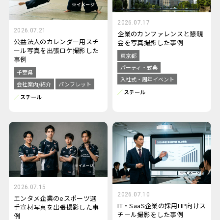
2026.07.17
2026.07.21
企業のカンファレンスと懇親
公益法人のカレンダー用スチ
会を写真撮影した事例
ール写真を出張ロケ撮影した
東京都
事例
パーティ・式典
千葉県
入社式・周年イベント
会社案内/紹介
パンフレット
スチール
スチール
2026.07.15
2026.07.10
エンタメ企業のeスポーツ選
IT・SaaS企業の採用HP向けス
手宣材写真を出張撮影した事
チール撮影をした事例
例