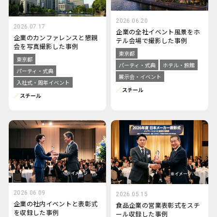
2026.06.20
2026.07.17
企業の全社イベント風景をホ
企業のカンファレンスと懇親
テル会場で撮影した事例
会を写真撮影した事例
東京都
東京都
パーティ・式典
ホテル・旅館
パーティ・式典
展示会・イベント
入社式・周年イベント
スチール
スチール
2026.06.09
2026.05.15
企業の社内イベントと表彰式
食品企業の営業表彰式をスチ
を収録した事例
ール収録した事例