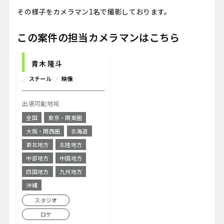
その様子をカメラマン1名で撮影しております。
この案件の担当カメラマンはこちら
青木 隆斗
／
スチール
／
映像
出張可能地域
全国
東京・関東圏
大阪・関西圏
北海道
東北地方
北陸地方
中部地方
中国地方
四国地方
九州地方
沖縄
スタジオ
ロケ