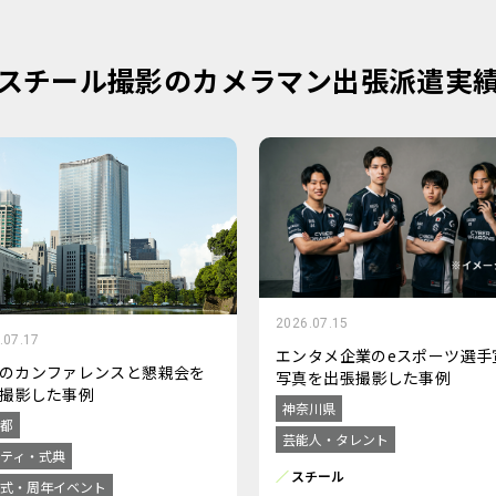
スチール撮影のカメラマン出張派遣実
2026.07.15
.07.17
エンタメ企業のeスポーツ選手
のカンファレンスと懇親会を
写真を出張撮影した事例
撮影した事例
神奈川県
都
芸能人・タレント
ティ・式典
スチール
式・周年イベント