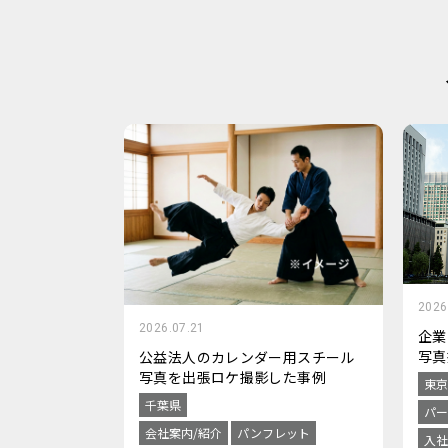
2026
2026.07.21
企業
写真
公益法人のカレンダー用スチール
写真を出張ロケ撮影した事例
東京
千葉県
パー
会社案内/紹介
パンフレット
入社