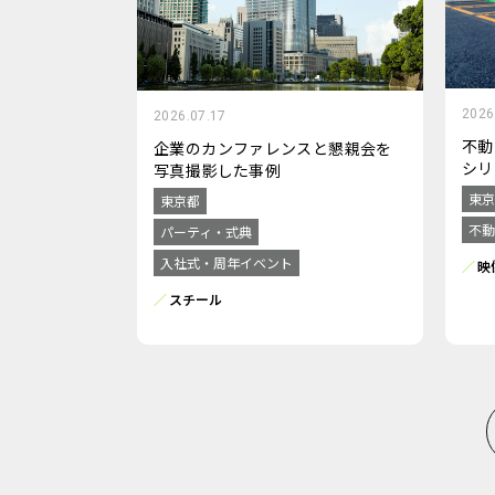
2026
2026.07.17
不動
企業のカンファレンスと懇親会を
シリ
写真撮影した事例
東京
東京都
不動
パーティ・式典
入社式・周年イベント
映
スチール