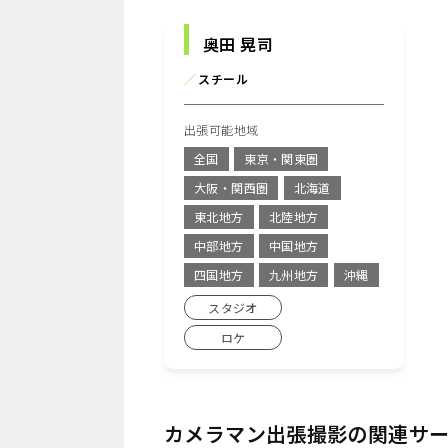
奥田 晃司
／
スチール
出張可能地域
全国
東京・関東圏
大阪・関西圏
北海道
東北地方
北陸地方
中部地方
中国地方
四国地方
九州地方
沖縄
スタジオ
ロケ
カメラマン出張撮影の関連サ