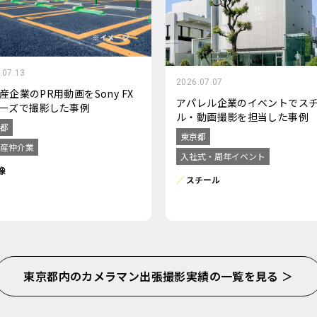
.07.13
2026.07.07
産企業のPR用動画をSony FX
アパレル企業のイベントでス
ーズで撮影した事例
ル・動画撮影を担当した事例
都
東京都
産仲介業
入社式・周年イベント
像
スチール
東京都内のカメラマン出張撮影実績の一覧を見る ＞