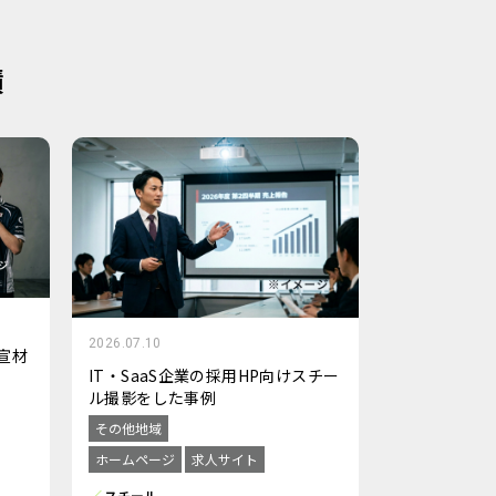
績
2026.07.10
宣材
IT・SaaS企業の採用HP向けスチー
ル撮影をした事例
その他地域
ホームページ
求人サイト
スチール