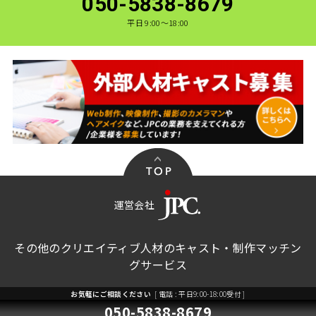
050-5838-8679
平日 9:00〜18:00
運営会社
その他のクリエイティブ人材のキャスト・制作マッチン
グサービス
お気軽にご相談ください
[ 電話 : 平日9:00-18:00受付 ]
個人情報保護方針
ご利用規約
050-5838-8679