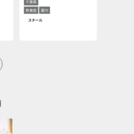
千葉県
飲食店
屋内
スチール
績