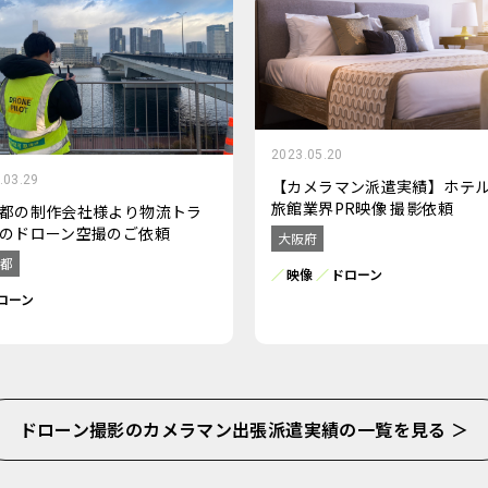
2023.05.20
.03.29
【カメラマン派遣実績】ホテ
旅館業界PR映像 撮影依頼
都の制作会社様より物流トラ
のドローン空撮のご依頼
大阪府
都
映像
ドローン
ローン
ドローン撮影のカメラマン出張派遣実績の一覧を見る ＞