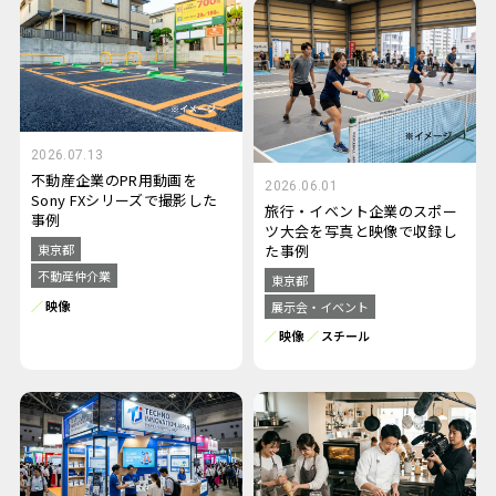
2026.07.13
不動産企業のPR用動画を
2026.06.01
Sony FXシリーズで撮影した
旅行・イベント企業のスポー
事例
ツ大会を写真と映像で収録し
た事例
東京都
不動産仲介業
東京都
映像
展示会・イベント
映像
スチール