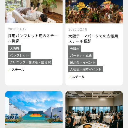
2026.04.17
2026.02.18
採用パンフレット用のスチー
大阪テーマパークでの広報用
ル撮影
スチール撮影
大阪府
大阪府
パンフレット
パーティ・式典
クリニック・歯医者・整骨院
展示会・イベント
入社式・周年イベント
スチール
スチール