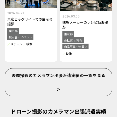
2026.04.21
2026.03.05
東京ビッグサイトでの展示会
味噌メーカーのレシピ動画撮
撮影
影
東京都
東京都
展示会・イベント
会社案内/紹介
スチール
映像
商品写真・物撮り
映像
映像撮影のカメラマン出張派遣実績の一覧を見る
＞
ドローン撮影のカメラマン出張派遣実績