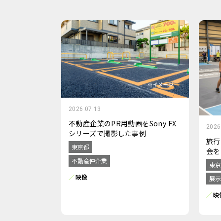
2026.07.13
不動産企業のPR用動画をSony FX
2026
シリーズで撮影した事例
旅行
東京都
会を
不動産仲介業
東京
映像
展示
映