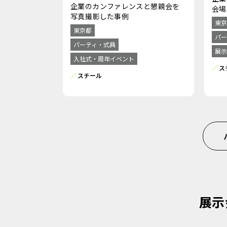
企業のカンファレンスと懇親会を
会場
写真撮影した事例
東京
東京都
パー
パーティ・式典
展示
入社式・周年イベント
ス
スチール
展示