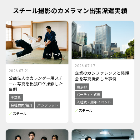
スチール撮影のカメラマン出張派遣実績
2026.07.17
2026.07.21
企業のカンファレンスと懇親
公益法人のカレンダー用スチ
会を写真撮影した事例
ール写真を出張ロケ撮影した
東京都
事例
パーティ・式典
千葉県
入社式・周年イベント
会社案内/紹介
パンフレット
スチール
スチール