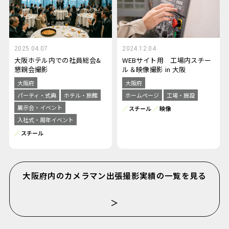
2025.04.07
2024.12.04
大阪ホテル内での社員総会&
WEBサイト用 工場内スチー
懇親会撮影
ル＆映像撮影 in 大阪
大阪府
大阪府
パーティ・式典
ホテル・旅館
ホームページ
工場・施設
展示会・イベント
スチール
映像
入社式・周年イベント
スチール
大阪府内のカメラマン出張撮影実績の一覧を見る
＞