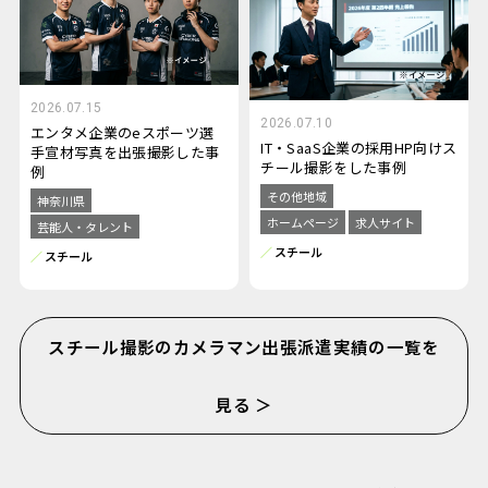
2026.07.15
2026.07.10
エンタメ企業のeスポーツ選
IT・SaaS企業の採用HP向けス
手宣材写真を出張撮影した事
チール撮影をした事例
例
その他地域
神奈川県
ホームページ
求人サイト
芸能人・タレント
スチール
スチール
スチール撮影のカメラマン出張派遣実績の一覧を
見る ＞