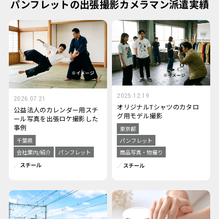
パンフレットの出張撮影カメラマン派遣実績
2025.12.19
2026.07.21
オリジナルTシャツのカタロ
公益法人のカレンダー用スチ
グ用モデル撮影
ール写真を出張ロケ撮影した
事例
東京都
千葉県
パンフレット
会社案内/紹介
パンフレット
商品写真・物撮り
スチール
スチール