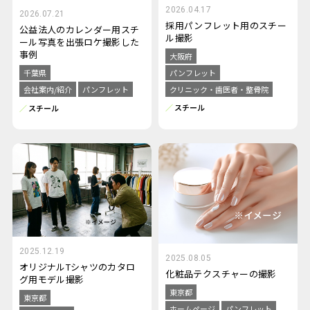
2026.04.17
2026.07.21
採用パンフレット用のスチー
公益法人のカレンダー用スチ
ル撮影
ール写真を出張ロケ撮影した
事例
大阪府
パンフレット
千葉県
クリニック・歯医者・整骨院
会社案内/紹介
パンフレット
スチール
スチール
2025.12.19
2025.08.05
オリジナルTシャツのカタロ
化粧品テクスチャーの撮影
グ用モデル撮影
東京都
東京都
ホームページ
パンフレット