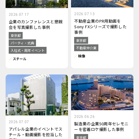
2026.07.13
2026.07.17
不動産企業のPR用動画を
企業のカンファレンスと懇親
Sony FXシリーズで撮影した
会を写真撮影した事例
事例
東京都
東京都
パーティ・式典
不動産仲介業
入社式・周年イベント
映像
スチール
2026.06.26
2026.07.07
製造業の企業50周年セレモニ
アパレル企業のイベントでス
ーを密着ロケ撮影した事例
チール・動画撮影を担当した
東京都