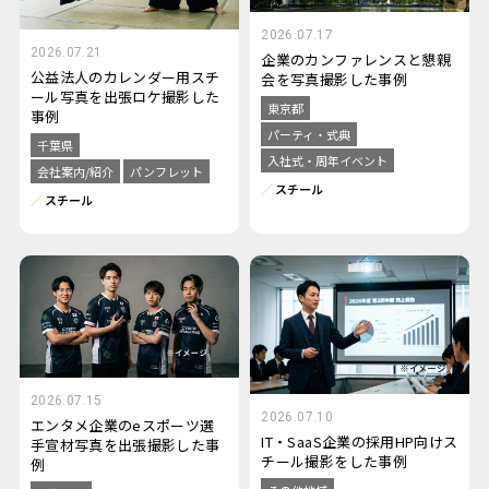
2026.07.17
2026.07.21
企業のカンファレンスと懇親
公益法人のカレンダー用スチ
会を写真撮影した事例
ール写真を出張ロケ撮影した
東京都
事例
パーティ・式典
千葉県
入社式・周年イベント
会社案内/紹介
パンフレット
スチール
スチール
2026.07.15
2026.07.10
エンタメ企業のeスポーツ選
IT・SaaS企業の採用HP向けス
手宣材写真を出張撮影した事
チール撮影をした事例
例