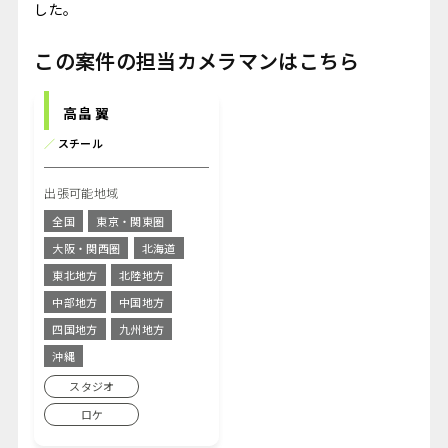
した。
この案件の担当カメラマンはこちら
高畠 翼
／
スチール
出張可能地域
全国
東京・関東圏
大阪・関西圏
北海道
東北地方
北陸地方
中部地方
中国地方
四国地方
九州地方
沖縄
スタジオ
ロケ