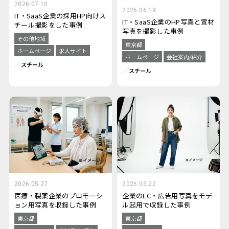
2026.07.10
2026.06.19
IT・SaaS企業の採用HP向けス
IT・SaaS企業のHP写真と宣材
チール撮影をした事例
写真を撮影した事例
その他地域
東京都
ホームページ
求人サイト
ホームページ
会社案内/紹介
スチール
スチール
2026.05.27
2026.05.22
医療・製薬企業のプロモーシ
企業のEC・広告用写真をモデ
ョン用写真を収録した事例
ル起用で収録した事例
東京都
東京都