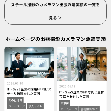
スチール撮影のカメラマン出張派遣実績の一覧を
見る ＞
ホームページの出張撮影カメラマン派遣実績
2026.07.10
2026.06.19
IT・SaaS企業の採用HP向けス
IT・SaaS企業のHP写真と宣材
チール撮影をした事例
写真を撮影した事例
その他地域
東京都
ホームページ
求人サイト
ホームページ
会社案内/紹介