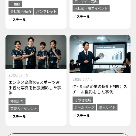
パーティ・式典
千葉県
入社式・周年イベント
会社案内/紹介
パンフレット
スチール
スチール
2026.07.15
2026.07.10
エンタメ企業のeスポーツ選
IT・SaaS企業の採用HP向けス
手宣材写真を出張撮影した事
チール撮影をした事例
例
その他地域
神奈川県
ホームページ
求人サイト
芸能人・タレント
スチール
スチール