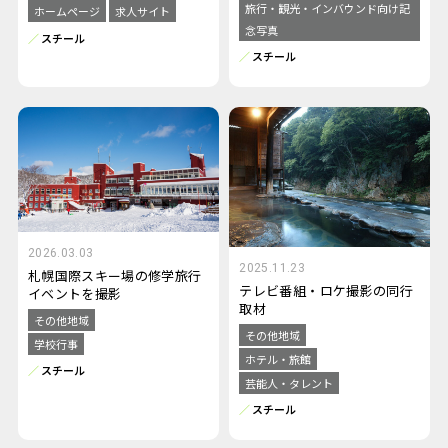
旅行・観光・インバウンド向け記
ホームページ
求人サイト
念写真
スチール
スチール
2026.03.03
2025.11.23
札幌国際スキー場の修学旅行
テレビ番組・ロケ撮影の同行
イベントを撮影
取材
その他地域
その他地域
学校行事
ホテル・旅館
スチール
芸能人・タレント
スチール