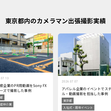
東京都内のカメラマン出張撮影実績
.07.13
2026.07.07
産企業のPR用動画をSony FX
アパレル企業のイベントでス
ーズで撮影した事例
ル・動画撮影を担当した事例
都
東京都
産仲介業
入社式・周年イベント