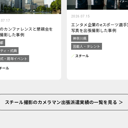
2026.07.15
.07.17
エンタメ企業のeスポーツ選手
のカンファレンスと懇親会を
写真を出張撮影した事例
撮影した事例
神奈川県
都
芸能人・タレント
ティ・式典
スチール
式・周年イベント
チール
スチール撮影のカメラマン出張派遣実績の一覧を見る ＞