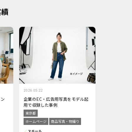
実績
2026.05.22
ョン
企業のEC・広告用写真をモデル起
用で収録した事例
東京都
ホームページ
商品写真・物撮り
スチール