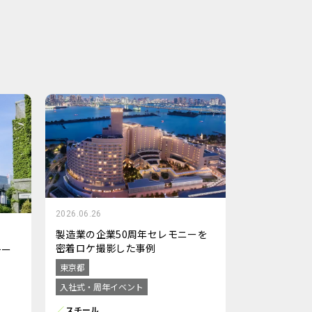
2026.06.26
製造業の企業50周年セレモニーを
密着ロケ撮影した事例
チー
東京都
入社式・周年イベント
スチール