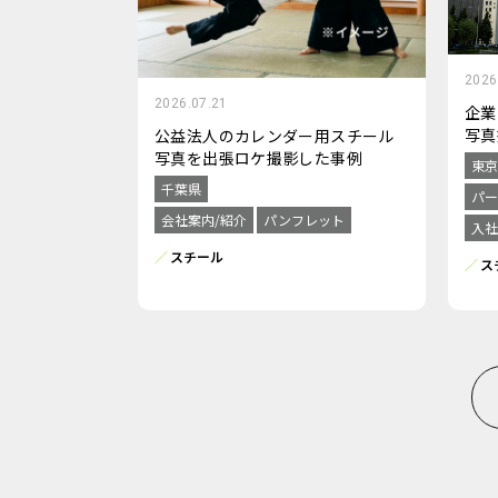
2026
2026.07.21
企業
写真
公益法人のカレンダー用スチール
写真を出張ロケ撮影した事例
東京
千葉県
パー
会社案内/紹介
パンフレット
入社
スチール
ス