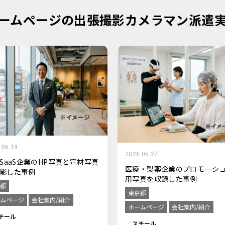
ームページの出張撮影カメラマン派遣
.06.19
2026.05.27
・SaaS企業のHP写真と宣材写真
医療・製薬企業のプロモーシ
影した事例
用写真を収録した事例
都
東京都
ムページ
会社案内/紹介
ホームページ
会社案内/紹介
チール
スチール