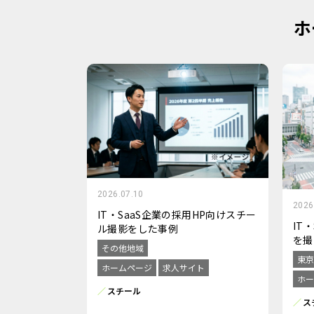
ホ
2026.07.10
2026
IT・SaaS企業の採用HP向けスチー
IT
ル撮影をした事例
を撮
その他地域
東京
ホームページ
求人サイト
ホー
スチール
ス