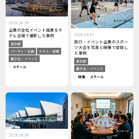
2026.06.20
企業の全社イベント風景をホ
2026.06.01
テル会場で撮影した事例
旅行・イベント企業のスポー
東京都
ツ大会を写真と映像で収録し
パーティ・式典
ホテル・旅館
た事例
展示会・イベント
東京都
スチール
展示会・イベント
映像
スチール
2026.05.30