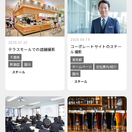
2025.06.19
2025.07.22
コーポレートサイトのスチー
テラスモールでの店舗撮影
ル撮影
千葉県
東京都
飲食店
屋内
ホームページ
会社案内/紹介
スチール
屋内
スチール