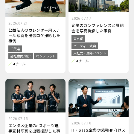
2026.07.17
2026.07.21
企業のカンファレンスと懇親
公益法人のカレンダー用スチ
会を写真撮影した事例
ール写真を出張ロケ撮影した
東京都
事例
パーティ・式典
千葉県
入社式・周年イベント
会社案内/紹介
パンフレット
スチール
スチール
2026.07.15
2026.07.10
エンタメ企業のeスポーツ選
IT・SaaS企業の採用HP向けス
手宣材写真を出張撮影した事