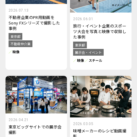
2026.07.13
不動産企業のPR用動画を
2026.06.01
Sony FXシリーズで撮影した
旅行・イベント企業のスポー
事例
ツ大会を写真と映像で収録し
た事例
東京都
不動産仲介業
東京都
映像
展示会・イベント
映像
スチール
2026.04.21
2026.03.05
東京ビッグサイトでの展示会
味噌メーカーのレシピ動画撮
撮影
影