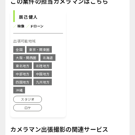
この案件の担当カメラマンはこちら
辰己 健人
／
映像
／
ドローン
出張可能地域
全国
東京・関東圏
大阪・関西圏
北海道
東北地方
北陸地方
中部地方
中国地方
四国地方
九州地方
沖縄
スタジオ
ロケ
カメラマン出張撮影の関連サービス