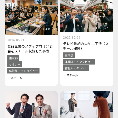
2025.12.06
2026.05.21
テレビ番組のロケに同行（ス
食品企業のメディア向け発表
チール撮影）
会をスチール収録した事例
東京都
東京都
体験談・インタビュー
セミナー
芸能人・タレント
体験談・インタビュー
スチール
スチール