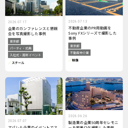
2026.07.13
2026.07.17
不動産企業のPR用動画を
企業のカンファレンスと懇親
Sony FXシリーズで撮影した
会を写真撮影した事例
事例
東京都
東京都
パーティ・式典
不動産仲介業
入社式・周年イベント
映像
スチール
2026.06.26
2026.07.07
製造業の企業50周年セレモニ
アパレル企業のイベントでス
ーを密着ロケ撮影した事例