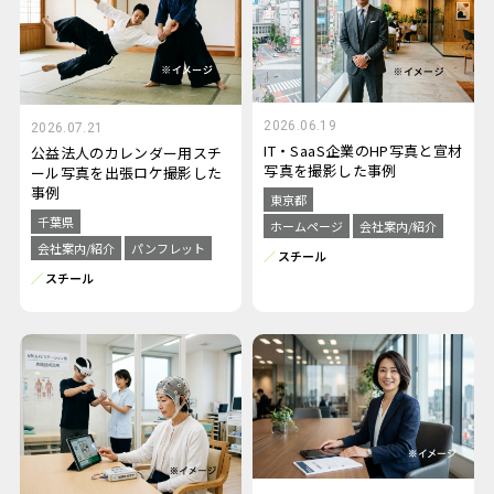
2026.06.19
2026.07.21
IT・SaaS企業のHP写真と宣材
公益法人のカレンダー用スチ
写真を撮影した事例
ール写真を出張ロケ撮影した
事例
東京都
千葉県
ホームページ
会社案内/紹介
会社案内/紹介
パンフレット
スチール
スチール