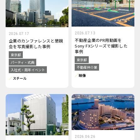
2026.07.13
2026.07.17
不動産企業のPR用動画を
企業のカンファレンスと懇親
Sony FXシリーズで撮影した
会を写真撮影した事例
事例
東京都
東京都
パーティ・式典
不動産仲介業
入社式・周年イベント
映像
スチール
2026.06.26