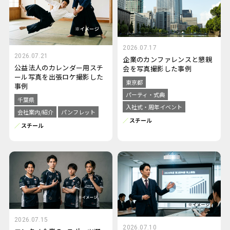
2026.07.17
2026.07.21
企業のカンファレンスと懇親
公益法人のカレンダー用スチ
会を写真撮影した事例
ール写真を出張ロケ撮影した
東京都
事例
パーティ・式典
千葉県
入社式・周年イベント
会社案内/紹介
パンフレット
スチール
スチール
2026.07.15
2026.07.10