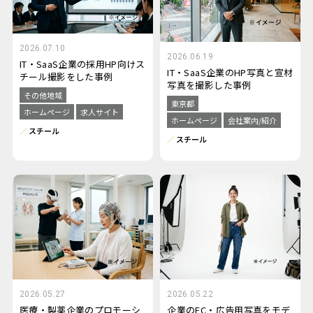
2026.07.10
2026.06.19
IT・SaaS企業の採用HP向けス
IT・SaaS企業のHP写真と宣材
チール撮影をした事例
写真を撮影した事例
その他地域
東京都
ホームページ
求人サイト
ホームページ
会社案内/紹介
スチール
スチール
2026.05.27
2026.05.22
医療・製薬企業のプロモーシ
企業のEC・広告用写真をモデ