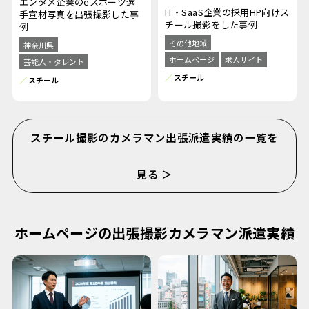
エンタメ企業のeスポーツ選
IT・SaaS企業の採用HP向けス
手宣材写真を出張撮影した事
チール撮影をした事例
例
その他地域
神奈川県
ホームページ
求人サイト
芸能人・タレント
スチール
スチール
スチール撮影のカメラマン出張派遣実績の一覧を
見る ＞
ホームページの出張撮影カメラマン派遣実績