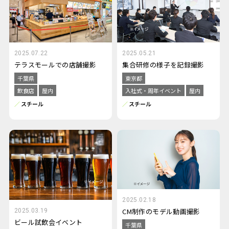
2025.07.22
2025.05.21
テラスモールでの店舗撮影
集合研修の様子を記録撮影
千葉県
東京都
飲食店
屋内
入社式・周年イベント
屋内
スチール
スチール
2025.02.18
CM制作のモデル動画撮影
2025.03.19
ビール試飲会イベント
千葉県