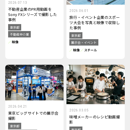
2026.07.13
不動産企業のPR用動画を
2026.06.01
Sony FXシリーズで撮影した
旅行・イベント企業のスポー
事例
ツ大会を写真と映像で収録し
た事例
東京都
不動産仲介業
東京都
映像
展示会・イベント
映像
スチール
2026.04.21
2026.03.05
東京ビッグサイトでの展示会
味噌メーカーのレシピ動画撮
撮影
影
東京都
東京都