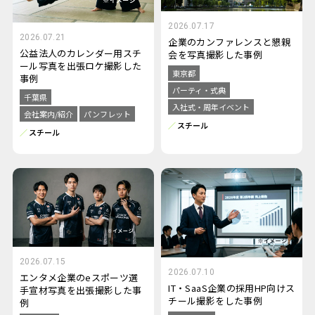
2026.07.17
2026.07.21
企業のカンファレンスと懇親
公益法人のカレンダー用スチ
会を写真撮影した事例
ール写真を出張ロケ撮影した
東京都
事例
パーティ・式典
千葉県
入社式・周年イベント
会社案内/紹介
パンフレット
スチール
スチール
2026.07.15
2026.07.10
エンタメ企業のeスポーツ選
IT・SaaS企業の採用HP向けス
手宣材写真を出張撮影した事
チール撮影をした事例
例