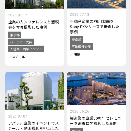
2026.07.13
2026.07.17
不動産企業のPR用動画を
企業のカンファレンスと懇親
Sony FXシリーズで撮影した
会を写真撮影した事例
事例
東京都
東京都
パーティ・式典
不動産仲介業
入社式・周年イベント
映像
スチール
2026.06.26
2026.07.07
製造業の企業50周年セレモニ
アパレル企業のイベントでス
ーを密着ロケ撮影した事例
チール・動画撮影を担当した