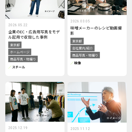
2026.03.05
2026.05.22
味噌メーカーのレシピ動画撮
企業のEC・広告用写真をモデ
影
ル起用で収録した事例
東京都
東京都
会社案内/紹介
ホームページ
商品写真・物撮り
商品写真・物撮り
映像
スチール
2025.12.19
2025.11.12