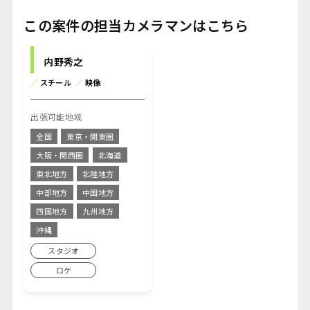
この案件の担当カメラマンはこちら
内野秀之
／
スチール
／
映像
出張可能地域
全国
東京・関東圏
大阪・関西圏
北海道
東北地方
北陸地方
中部地方
中国地方
四国地方
九州地方
沖縄
スタジオ
ロケ