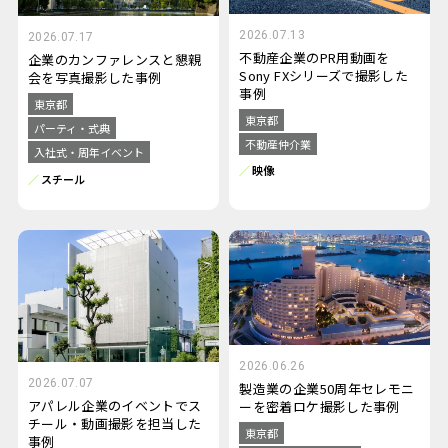
2026.07.13
2026.07.17
不動産企業のPR用動画を
企業のカンファレンスと懇親
Sony FXシリーズで撮影した
会を写真撮影した事例
事例
東京都
東京都
パーティ・式典
不動産仲介業
入社式・周年イベント
映像
スチール
2026.06.26
2026.07.07
製造業の企業50周年セレモニ
アパレル企業のイベントでス
ーを密着ロケ撮影した事例
チール・動画撮影を担当した
東京都
事例