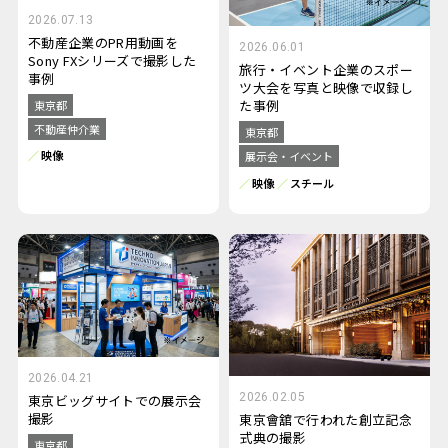
2026.07.13
不動産企業のPR用動画を
2026.06.01
Sony FXシリーズで撮影した
旅行・イベント企業のスポー
事例
ツ大会を写真と映像で収録し
た事例
東京都
不動産仲介業
東京都
映像
展示会・イベント
映像
スチール
2026.04.21
2026.02.05
東京ビッグサイトでの展示会
撮影
東京會舘で行われた創立記念
式典の撮影
東京都