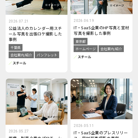
2026.06.19
2026.07.21
IT・SaaS企業のHP写真と宣材
公益法人のカレンダー用スチ
写真を撮影した事例
ール写真を出張ロケ撮影した
事例
東京都
千葉県
ホームページ
会社案内/紹介
会社案内/紹介
パンフレット
スチール
スチール
2026.05.11
2026.05.27
IT・SaaS企業のプレスリリー