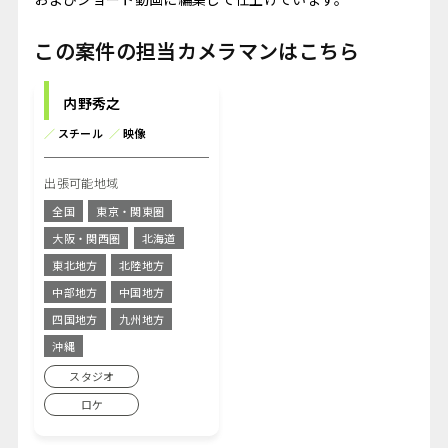
この案件の担当カメラマンはこちら
内野秀之
／
スチール
／
映像
出張可能地域
全国
東京・関東圏
大阪・関西圏
北海道
東北地方
北陸地方
中部地方
中国地方
四国地方
九州地方
沖縄
スタジオ
ロケ