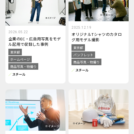
2025.12.19
2026.05.22
オリジナルTシャツのカタロ
企業のEC・広告用写真をモデ
グ用モデル撮影
ル起用で収録した事例
東京都
東京都
パンフレット
ホームページ
商品写真・物撮り
商品写真・物撮り
スチール
スチール