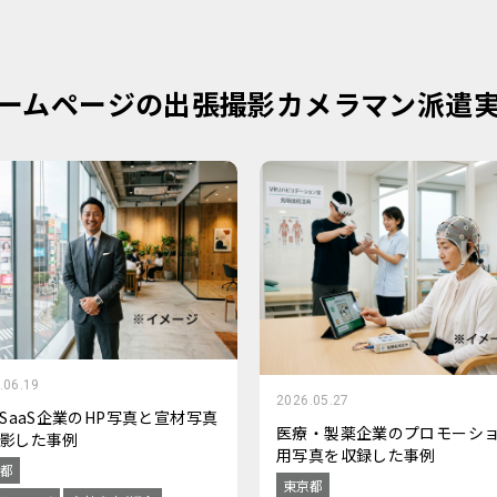
ームページの出張撮影カメラマン派遣
.06.19
2026.05.27
・SaaS企業のHP写真と宣材写真
医療・製薬企業のプロモーシ
影した事例
用写真を収録した事例
都
東京都