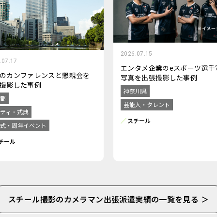
2026.07.15
.07.17
エンタメ企業のeスポーツ選手
のカンファレンスと懇親会を
写真を出張撮影した事例
撮影した事例
神奈川県
都
芸能人・タレント
ティ・式典
スチール
式・周年イベント
チール
スチール撮影のカメラマン出張派遣実績の一覧を見る ＞