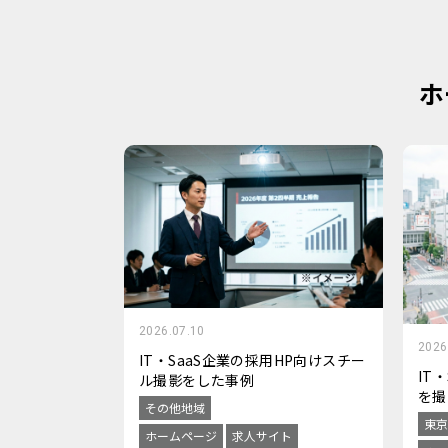
ホ
2026.07.10
2026
IT・SaaS企業の採用HP向けスチー
IT
ル撮影をした事例
を撮
その他地域
東京
ホームページ
求人サイト