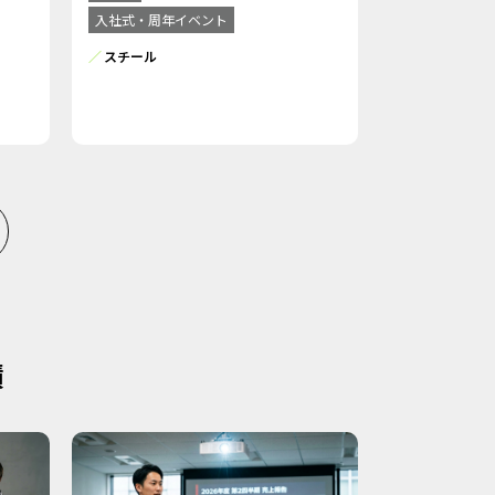
入社式・周年イベント
スチール
績