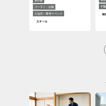
東京都
不動
パーティ・式典
入社式・周年イベント
映
スチール