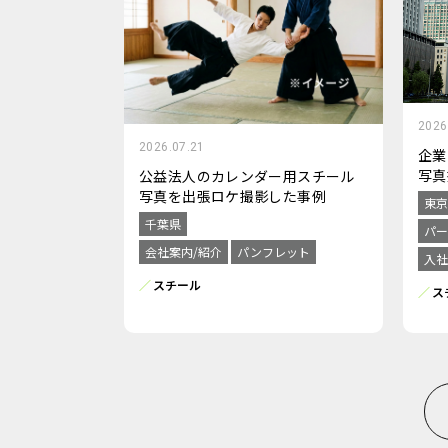
2026
2026.07.21
企業
写真
公益法人のカレンダー用スチール
写真を出張ロケ撮影した事例
東京
千葉県
パー
会社案内/紹介
パンフレット
入社
スチール
ス