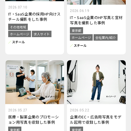
2026.07.10
2026.06.19
IT・SaaS企業の採用HP向けス
IT・SaaS企業のHP写真と宣材
チール撮影をした事例
写真を撮影した事例
その他地域
東京都
ホームページ
求人サイト
ホームページ
会社案内/紹介
スチール
スチール
2026.05.27
2026.05.22
医療・製薬企業のプロモーシ
企業のEC・広告用写真をモデ
ョン用写真を収録した事例
ル起用で収録した事例
東京都
東京都