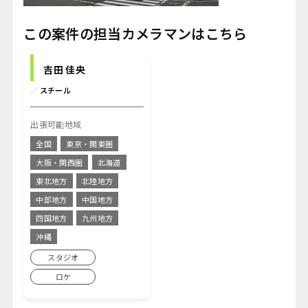
この案件の担当カメラマンはこちら
吉田 佳央
／
スチール
出張可能地域
全国
東京・関東圏
大阪・関西圏
北海道
東北地方
北陸地方
中部地方
中国地方
四国地方
九州地方
沖縄
スタジオ
ロケ