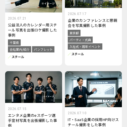
2026.07.17
2026.07.21
企業のカンファレンスと懇親
公益法人のカレンダー用スチ
会を写真撮影した事例
ール写真を出張ロケ撮影した
東京都
事例
パーティ・式典
千葉県
入社式・周年イベント
会社案内/紹介
パンフレット
スチール
スチール
2026.07.15
2026.07.10
エンタメ企業のeスポーツ選
IT・SaaS企業の採用HP向けス
手宣材写真を出張撮影した事
チール撮影をした事例
例