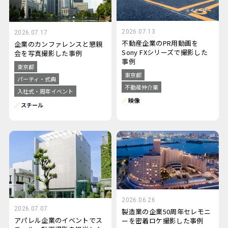
2026.07.13
2026.07.17
不動産企業のPR用動画を
企業のカンファレンスと懇親
Sony FXシリーズで撮影した
会を写真撮影した事例
事例
東京都
東京都
パーティ・式典
不動産仲介業
入社式・周年イベント
映像
スチール
2026.06.26
2026.07.07
製造業の企業50周年セレモニ
アパレル企業のイベントでス
ーを密着ロケ撮影した事例