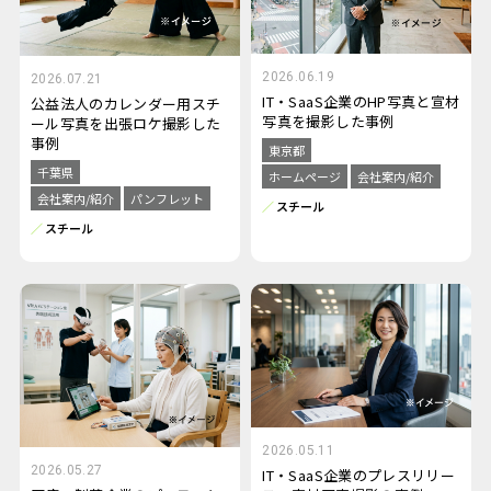
2026.06.19
2026.07.21
IT・SaaS企業のHP写真と宣材
公益法人のカレンダー用スチ
写真を撮影した事例
ール写真を出張ロケ撮影した
事例
東京都
千葉県
ホームページ
会社案内/紹介
会社案内/紹介
パンフレット
スチール
スチール
2026.05.11
2026.05.27
IT・SaaS企業のプレスリリー