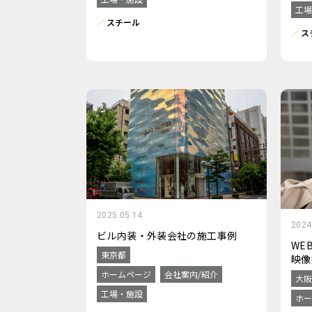
工場
スチール
ス
2025.05.14
2024
ビル内装・外装会社の施工事例
WE
東京都
映像
ホームページ
会社案内/紹介
大阪
工場・施設
ホー