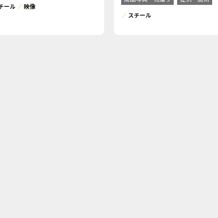
チール
映像
スチール