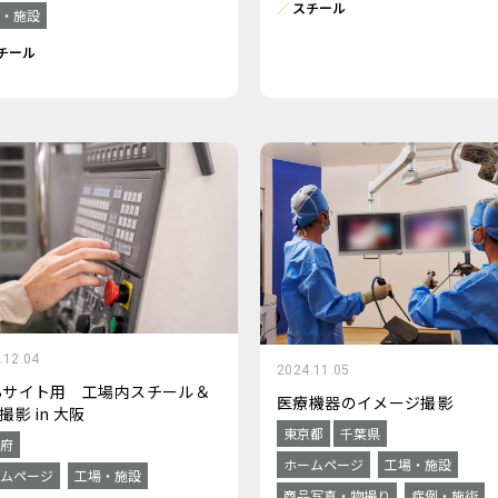
スチール
・施設
チール
.12.04
2024.11.05
Bサイト用 工場内スチール＆
医療機器のイメージ撮影
撮影 in 大阪
東京都
千葉県
府
ホームページ
工場・施設
ムページ
工場・施設
商品写真・物撮り
症例・施術