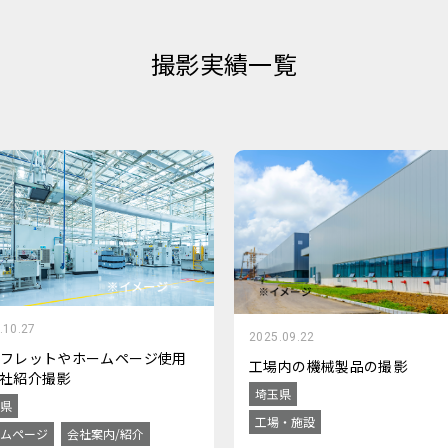
撮影実績一覧
.10.27
2025.09.22
フレットやホームページ使用
工場内の機械製品の撮影
社紹介撮影
埼玉県
県
工場・施設
ムページ
会社案内/紹介