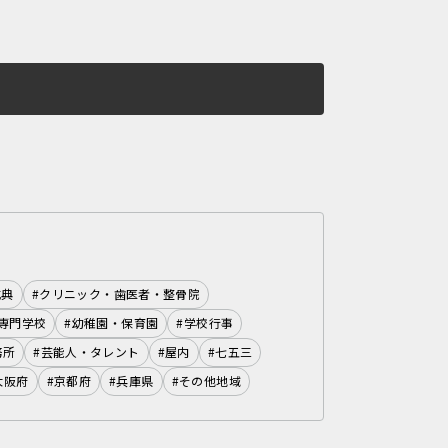
式典
#クリニック・歯医者・整骨院
専門学校
#幼稚園・保育園
#学校行事
務所
#芸能人・タレント
#屋内
#七五三
大阪府
#京都府
#兵庫県
#その他地域