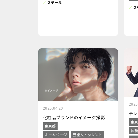
スチール
ス
2025
2025.04.20
テレ
化粧品ブランドのイメージ撮影
東京
東京都
体験
ホームページ
芸能人・タレント