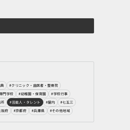
式典
#クリニック・歯医者・整骨院
専門学校
#幼稚園・保育園
#学校行事
務所
#芸能人・タレント
#屋内
#七五三
大阪府
#京都府
#兵庫県
#その他地域