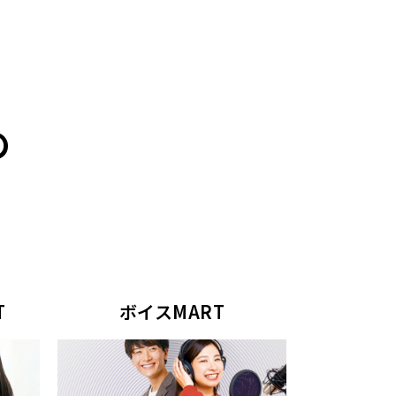
の
T
ボイスMART