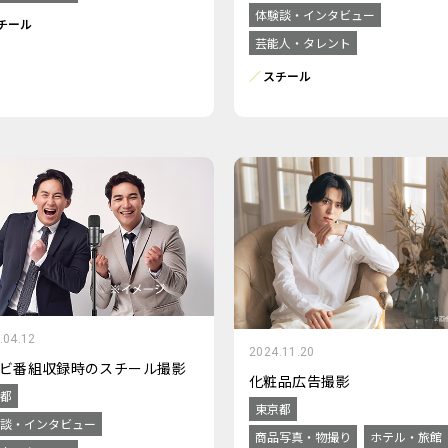
体験談・インタビュー
チール
芸能人・タレント
スチール
.04.12
2024.11.20
ビ番組収録時のスチール撮影
化粧品広告撮影
都
東京都
談・インタビュー
商品写真・物撮り
ホテル・旅館