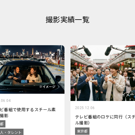
撮影実績一覧
.06.04
2025.12.06
ビ番組で使用するスチール素
撮影
テレビ番組のロケに同行（ス
ル撮影）
都
東京都
人・タレント