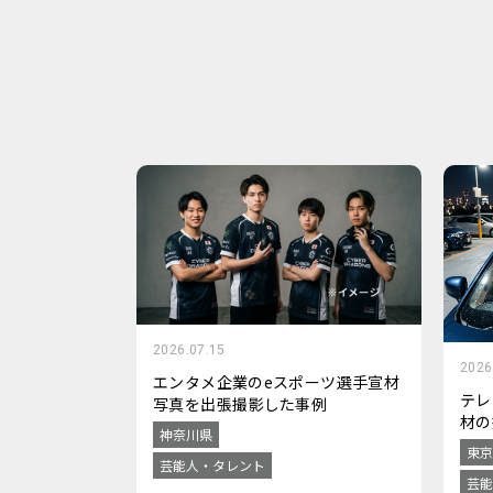
2026.07.15
2026
エンタメ企業のeスポーツ選手宣材
テレ
写真を出張撮影した事例
材の
神奈川県
東京
芸能人・タレント
芸能