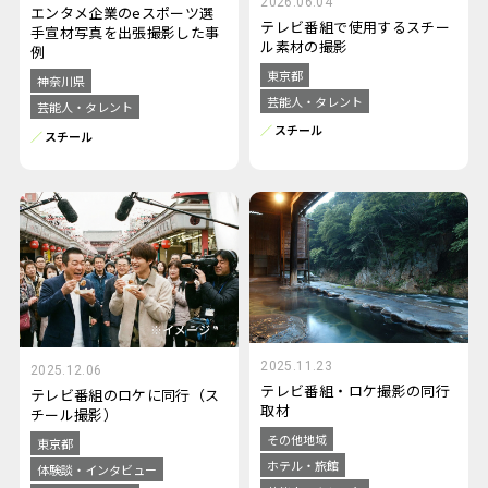
2026.06.04
エンタメ企業のeスポーツ選
テレビ番組で使用するスチー
手宣材写真を出張撮影した事
ル素材の撮影
例
東京都
神奈川県
芸能人・タレント
芸能人・タレント
スチール
スチール
2025.11.23
2025.12.06
テレビ番組・ロケ撮影の同行
テレビ番組のロケに同行（ス
取材
チール撮影）
その他地域
東京都
ホテル・旅館
体験談・インタビュー