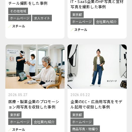
IT・SaaS企業のHP写真と宣材
チール撮影をした事例
写真を撮影した事例
その他地域
東京都
ホームページ
求人サイト
ホームページ
会社案内/紹介
スチール
スチール
2026.05.27
2026.05.22
医療・製薬企業のプロモーシ
企業のEC・広告用写真をモデ
ョン用写真を収録した事例
ル起用で収録した事例
東京都
東京都
ホームページ
会社案内/紹介
ホームページ
商品写真・物撮り
スチール