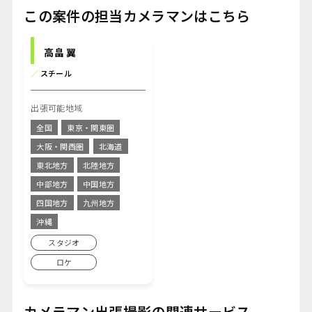
この案件の担当カメラマンはこちら
高畠 翼
／
スチール
出張可能地域
全国
東京・関東圏
大阪・関西圏
北海道
東北地方
北陸地方
中部地方
中国地方
四国地方
九州地方
沖縄
スタジオ
ロケ
カメラマン出張撮影の関連サービス