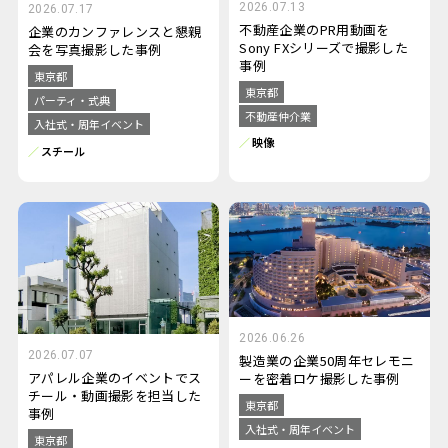
2026.07.13
2026.07.17
不動産企業のPR用動画を
企業のカンファレンスと懇親
Sony FXシリーズで撮影した
会を写真撮影した事例
事例
東京都
東京都
パーティ・式典
不動産仲介業
入社式・周年イベント
映像
スチール
2026.06.26
2026.07.07
製造業の企業50周年セレモニ
アパレル企業のイベントでス
ーを密着ロケ撮影した事例
チール・動画撮影を担当した
東京都
事例
入社式・周年イベント
東京都