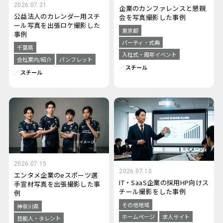
2026.07.21
企業のカンファレンスと懇親
公益法人のカレンダー用スチ
会を写真撮影した事例
ール写真を出張ロケ撮影した
東京都
事例
パーティ・式典
千葉県
入社式・周年イベント
会社案内/紹介
パンフレット
スチール
スチール
2026.07.15
2026.07.10
エンタメ企業のeスポーツ選
IT・SaaS企業の採用HP向けス
手宣材写真を出張撮影した事
チール撮影をした事例
例
その他地域
神奈川県
ホームページ
求人サイト
芸能人・タレント