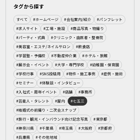
タグから探す
すべて
#ホームページ
#会社案内/紹介
#パンフレット
#求人サイト
#工場・施設
#商品写真・物撮り
#パーティ・式典
#クリニック・歯医者・整骨院
#美容室・エステ/ネイルサロン
#飲食店
#学習塾・予備校
#不動産仲介業
#ホテル・旅館
#展示会・イベント
#大学・専門学校
#幼稚園・保育園
#学校行事
#SNS投稿用
#物件・施工事例
#症例・施術
#セミナー
#体験談・インタビュー
#入社式・周年イベント
#店舗
#事務所
#芸能人・タレント
#屋内
#七五三
#結婚式の前撮り・二次会スナップ
#旅行・観光・インバウンド向け記念写真
#東京都
#神奈川県
#千葉県
#埼玉県
#大阪府
#京都府
#兵庫県
#その他地域