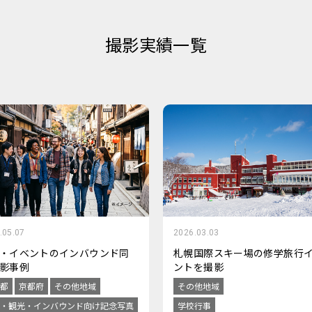
撮影実績一覧
.05.07
2026.03.03
・イベントのインバウンド同
札幌国際スキー場の修学旅行
影事例
ントを撮影
都
京都府
その他地域
その他地域
・観光・インバウンド向け記念写真
学校行事