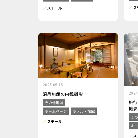
ス
スチール
2025.05.15
温泉旅館の内観撮影
2024
旅行
その他地域
撮影
ホームページ
ホテル・旅館
その
スチール
ホー
ス