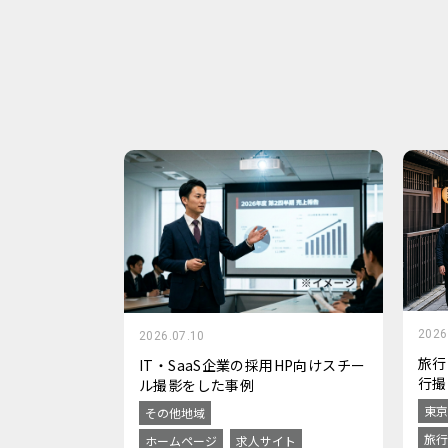
2026
2026.07.10
旅行
IT・SaaS企業の採用HP向けスチー
行撮
ル撮影をした事例
東京
その他地域
旅行
ホームページ
求人サイト