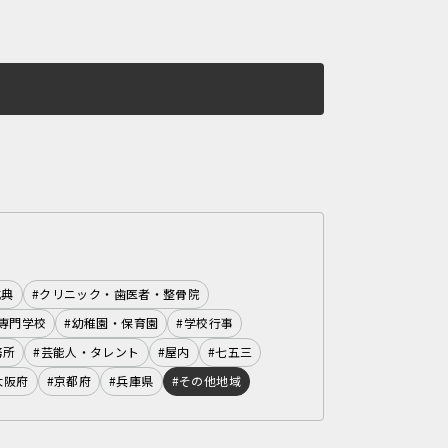
式典
#クリニック・歯医者・整骨院
専門学校
#幼稚園・保育園
#学校行事
務所
#芸能人・タレント
#屋内
#七五三
大阪府
#京都府
#兵庫県
#その他地域